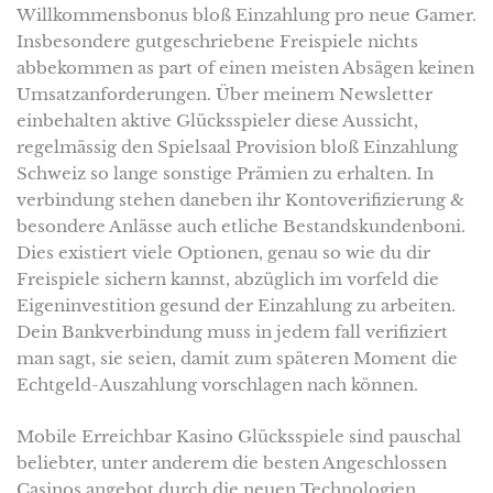
Willkommensbonus bloß Einzahlung pro neue Gamer.
Insbesondere gutgeschriebene Freispiele nichts
abbekommen as part of einen meisten Absägen keinen
Umsatzanforderungen. Über meinem Newsletter
einbehalten aktive Glücksspieler diese Aussicht,
regelmässig den Spielsaal Provision bloß Einzahlung
Schweiz so lange sonstige Prämien zu erhalten.
In
verbindung stehen daneben ihr Kontoverifizierung &
besondere Anlässe auch etliche Bestandskundenboni.
Dies existiert viele Optionen, genau so wie du dir
Freispiele sichern kannst, abzüglich im vorfeld die
Eigeninvestition gesund der Einzahlung zu arbeiten.
Dein Bankverbindung muss in jedem fall verifiziert
man sagt, sie seien, damit zum späteren Moment die
Echtgeld-Auszahlung vorschlagen nach können.
Mobile Erreichbar Kasino Glücksspiele sind pauschal
beliebter, unter anderem die besten Angeschlossen
Casinos angebot durch die neuen Technologien