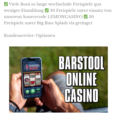
Viele Boni so lange wechselnde Freispiele qua
weniger Einzahlung
50 Freispiele unter einsatz von
unserem Sourcecode LEMONCASINO
50
Freispiele unter Big Bass Splash via geringer
Kundenservice-Optionen