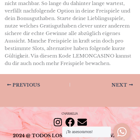
nicht machbar. So lange du dahinter lange wartest,
verfällt nachfolgende Option in deine Freispiele und
dein Bonusguthaben. Starte deine Lieblingsspiele,
nutze welches Gratisguthaben clever unter anderem
sichere dir echte Gewinne alle abzüglich eigenes
Aussicht. Manche Freispiele in kraft sein doch pro
bestimmte Slots, alternative haben folgende kurze
Gültigkeit. Via diesem Kode LEMONCASINO kannst
du dir auch noch mehr Freispiele bewachen.
PREVIOUS
NEXT
I
F
E
¡Te asesoramos!
n
a
n
2024 @ TODOS LOS DERECHOS RESERVADOS