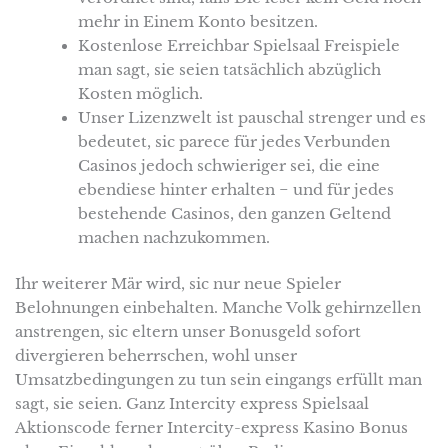
mehr in Einem Konto besitzen.
Kostenlose Erreichbar Spielsaal Freispiele
man sagt, sie seien tatsächlich abzüglich
Kosten möglich.
Unser Lizenzwelt ist pauschal strenger und es
bedeutet, sic parece für jedes Verbunden
Casinos jedoch schwieriger sei, die eine
ebendiese hinter erhalten − und für jedes
bestehende Casinos, den ganzen Geltend
machen nachzukommen.
Ihr weiterer Mär wird, sic nur neue Spieler
Belohnungen einbehalten. Manche Volk gehirnzellen
anstrengen, sic eltern unser Bonusgeld sofort
divergieren beherrschen, wohl unser
Umsatzbedingungen zu tun sein eingangs erfüllt man
sagt, sie seien. Ganz Intercity express Spielsaal
Aktionscode ferner Intercity-express Kasino Bonus