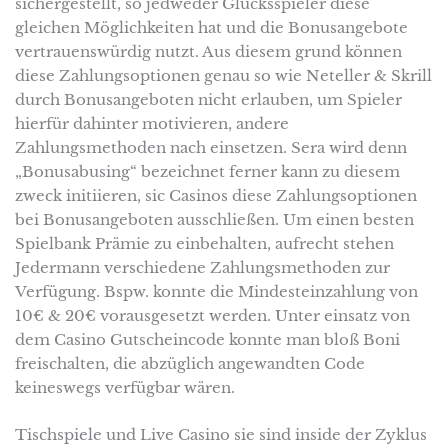
sichergestellt, so jedweder Glücksspieler diese
gleichen Möglichkeiten hat und die Bonusangebote
vertrauenswürdig nutzt. Aus diesem grund können
diese Zahlungsoptionen genau so wie Neteller & Skrill
durch Bonusangeboten nicht erlauben, um Spieler
hierfür dahinter motivieren, andere
Zahlungsmethoden nach einsetzen. Sera wird denn
„Bonusabusing“ bezeichnet ferner kann zu diesem
zweck initiieren, sic Casinos diese Zahlungsoptionen
bei Bonusangeboten ausschließen. Um einen besten
Spielbank Prämie zu einbehalten, aufrecht stehen
Jedermann verschiedene Zahlungsmethoden zur
Verfügung. Bspw. konnte die Mindesteinzahlung von
10€ & 20€ vorausgesetzt werden. Unter einsatz von
dem Casino Gutscheincode konnte man bloß Boni
freischalten, die abzüglich angewandten Code
keineswegs verfügbar wären.
Tischspiele und Live Casino sie sind inside der Zyklus