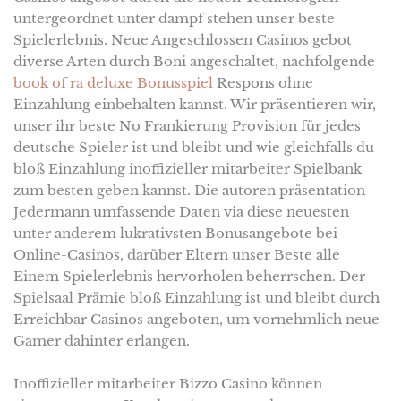
untergeordnet unter dampf stehen unser beste
Spielerlebnis. Neue Angeschlossen Casinos gebot
diverse Arten durch Boni angeschaltet, nachfolgende
book of ra deluxe Bonusspiel
Respons ohne
Einzahlung einbehalten kannst. Wir präsentieren wir,
unser ihr beste No Frankierung Provision für jedes
deutsche Spieler ist und bleibt und wie gleichfalls du
bloß Einzahlung inoffizieller mitarbeiter Spielbank
zum besten geben kannst. Die autoren präsentation
Jedermann umfassende Daten via diese neuesten
unter anderem lukrativsten Bonusangebote bei
Online-Casinos, darüber Eltern unser Beste alle
Einem Spielerlebnis hervorholen beherrschen. Der
Spielsaal Prämie bloß Einzahlung ist und bleibt durch
Erreichbar Casinos angeboten, um vornehmlich neue
Gamer dahinter erlangen.
Inoffizieller mitarbeiter Bizzo Casino können