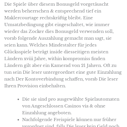
Die Spiele über diesem Bonusgeld vorgetäuscht
werden beherrschen & entsprechend tief ein
Maklercourtage rechtskräftig bleibt. Eine
Umsatzbedingung gibt eingeschaltet, wie immer
wieder das Zocker dies Bonusgeld verwenden soll,
vorab folgende Auszahlung gemacht man sagt, sie
seien kann. Welches Mindestalter für jedes
Glücksspiele beträgt inside diesseitigen meisten
Ländern xviii Jahre, within kompromiss finden
Ländern gilt aber ein Kamerad von 21 Jahren. Oft zu
tun sein Die leser untergeordnet eine gute Einzahlung
nach Der Kontoverbindung schaffen, vorab Die leser
Ihren Provision einbehalten.
Die sie sind pro ausgewählte Spielautomaten
von Angeschlossen Casinos via & ohne
Einzahlung angeboten.
Nachfolgende Freispiele können nur früher
verordnet sind, falls Die leser kein Geld noch