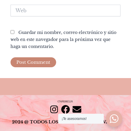
Web
Guardar mi nombre, correo electrónico y sitio
web en este navegador para la próxima vez que
haga un comentario.
I
F
E
¡Te asesoramos!
n
a
n
2024 @ TODOS LOS DERECHOS RESERVADOS