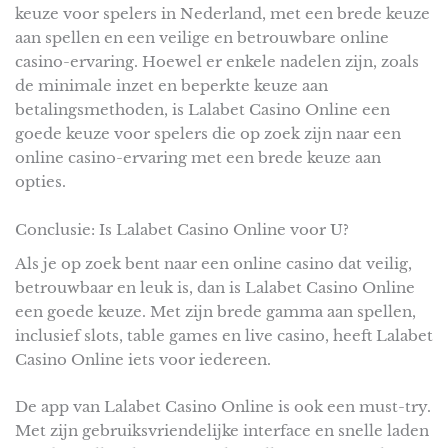
keuze voor spelers in Nederland, met een brede keuze
aan spellen en een veilige en betrouwbare online
casino-ervaring. Hoewel er enkele nadelen zijn, zoals
de minimale inzet en beperkte keuze aan
betalingsmethoden, is Lalabet Casino Online een
goede keuze voor spelers die op zoek zijn naar een
online casino-ervaring met een brede keuze aan
opties.
Conclusie: Is Lalabet Casino Online voor U?
Als je op zoek bent naar een online casino dat veilig,
betrouwbaar en leuk is, dan is Lalabet Casino Online
een goede keuze. Met zijn brede gamma aan spellen,
inclusief slots, table games en live casino, heeft Lalabet
Casino Online iets voor iedereen.
De app van Lalabet Casino Online is ook een must-try.
Met zijn gebruiksvriendelijke interface en snelle laden