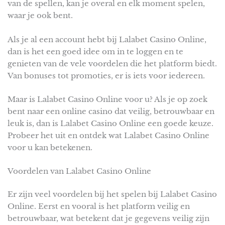
van de spellen, kan je overal en elk moment spelen,
waar je ook bent.
Als je al een account hebt bij Lalabet Casino Online,
dan is het een goed idee om in te loggen en te
genieten van de vele voordelen die het platform biedt.
Van bonuses tot promoties, er is iets voor iedereen.
Maar is Lalabet Casino Online voor u? Als je op zoek
bent naar een online casino dat veilig, betrouwbaar en
leuk is, dan is Lalabet Casino Online een goede keuze.
Probeer het uit en ontdek wat Lalabet Casino Online
voor u kan betekenen.
Voordelen van Lalabet Casino Online
Er zijn veel voordelen bij het spelen bij Lalabet Casino
Online. Eerst en vooral is het platform veilig en
betrouwbaar, wat betekent dat je gegevens veilig zijn