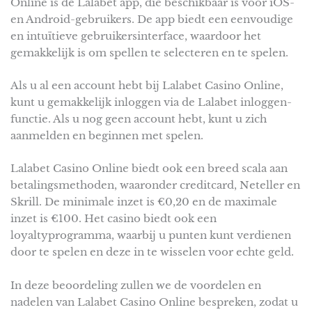
Online is de Lalabet app, die beschikbaar is voor iOS-
en Android-gebruikers. De app biedt een eenvoudige
en intuïtieve gebruikersinterface, waardoor het
gemakkelijk is om spellen te selecteren en te spelen.
Als u al een account hebt bij Lalabet Casino Online,
kunt u gemakkelijk inloggen via de Lalabet inloggen-
functie. Als u nog geen account hebt, kunt u zich
aanmelden en beginnen met spelen.
Lalabet Casino Online biedt ook een breed scala aan
betalingsmethoden, waaronder creditcard, Neteller en
Skrill. De minimale inzet is €0,20 en de maximale
inzet is €100. Het casino biedt ook een
loyaltyprogramma, waarbij u punten kunt verdienen
door te spelen en deze in te wisselen voor echte geld.
In deze beoordeling zullen we de voordelen en
nadelen van Lalabet Casino Online bespreken, zodat u