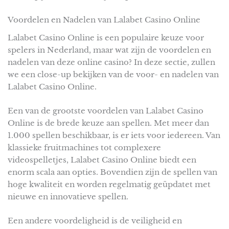
Voordelen en Nadelen van Lalabet Casino Online
Lalabet Casino Online is een populaire keuze voor
spelers in Nederland, maar wat zijn de voordelen en
nadelen van deze online casino? In deze sectie, zullen
we een close-up bekijken van de voor- en nadelen van
Lalabet Casino Online.
Een van de grootste voordelen van Lalabet Casino
Online is de brede keuze aan spellen. Met meer dan
1.000 spellen beschikbaar, is er iets voor iedereen. Van
klassieke fruitmachines tot complexere
videospelletjes, Lalabet Casino Online biedt een
enorm scala aan opties. Bovendien zijn de spellen van
hoge kwaliteit en worden regelmatig geüpdatet met
nieuwe en innovatieve spellen.
Een andere voordeligheid is de veiligheid en