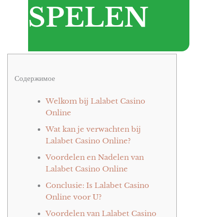
SPELEN
Содержимое
Welkom bij Lalabet Casino
Online
Wat kan je verwachten bij
Lalabet Casino Online?
Voordelen en Nadelen van
Lalabet Casino Online
Conclusie: Is Lalabet Casino
Online voor U?
Voordelen van Lalabet Casino