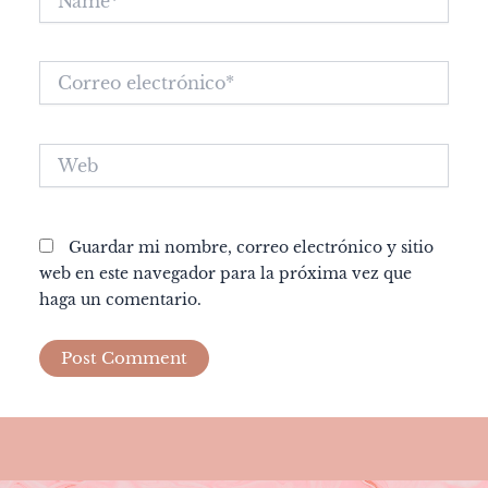
Correo
electrónico*
Web
Guardar mi nombre, correo electrónico y sitio
web en este navegador para la próxima vez que
haga un comentario.