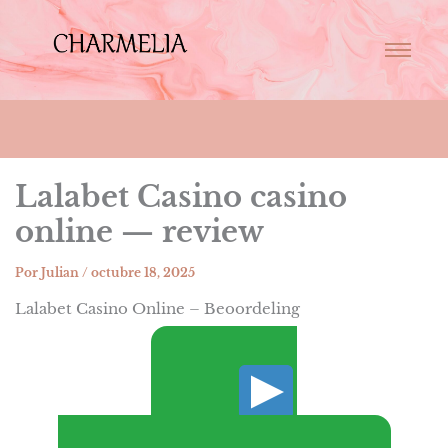
Lalabet Casino casino
online — review
Por
Julian
/
octubre 18, 2025
Lalabet Casino Online – Beoordeling