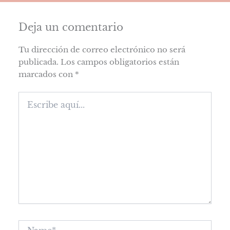
Deja un comentario
Tu dirección de correo electrónico no será
publicada.
Los campos obligatorios están
marcados con
*
Escribe
aquí...
Name*