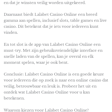
en dat je winsten veilig worden uitgekeerd.
Daarnaast biedt Lalabet Casino Online een breed
gamma aan spellen, inclusief slots, table games en live
casino. Dit betekent dat je iets voor iedereen kunt
vinden.
En tot slot is de app van Lalabet Casino Online een
must-try. Met zijn gebruiksvriendelijke interface en
snelle laden van de spellen, kan je overal en elk
moment spelen, waar je ook bent.
Conclusie: Lalabet Casino Online is een goede keuze
voor iedereen die op zoek is naar een online casino dat
veilig, betrouwbaar en leuk is. Probeer het uit en
ontdek wat Lalabet Casino Online voor u kan
betekenen.
Waarom kiezen voor Lalabet Casino Online?