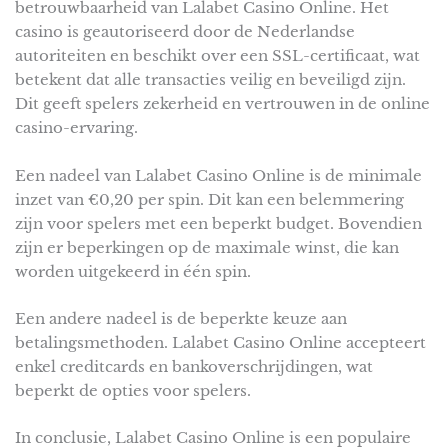
betrouwbaarheid van Lalabet Casino Online. Het
casino is geautoriseerd door de Nederlandse
autoriteiten en beschikt over een SSL-certificaat, wat
betekent dat alle transacties veilig en beveiligd zijn.
Dit geeft spelers zekerheid en vertrouwen in de online
casino-ervaring.
Een nadeel van Lalabet Casino Online is de minimale
inzet van €0,20 per spin. Dit kan een belemmering
zijn voor spelers met een beperkt budget. Bovendien
zijn er beperkingen op de maximale winst, die kan
worden uitgekeerd in één spin.
Een andere nadeel is de beperkte keuze aan
betalingsmethoden. Lalabet Casino Online accepteert
enkel creditcards en bankoverschrijdingen, wat
beperkt de opties voor spelers.
In conclusie, Lalabet Casino Online is een populaire