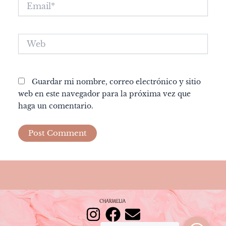
Email*
Web
Guardar mi nombre, correo electrónico y sitio
web en este navegador para la próxima vez que
haga un comentario.
I
F
E