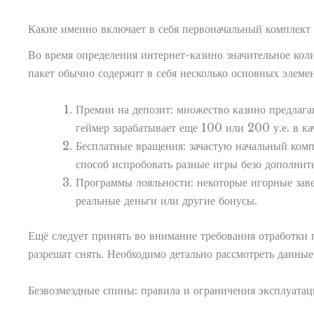
Какие именно включает в себя первоначальный комплект
Во время определения интернет-казино значительное кол
пакет обычно содержит в себя несколько основных элем
Премии на депозит: множество казино предлагаю
геймер зарабатывает еще 100 или 200 у.е. в ка
Бесплатные вращения: зачастую начальный ком
способ испробовать разные игры безо дополните
Программы лояльности: некоторые игорные заве
реальные деньги или другие бонусы.
Ещё следует принять во внимание требования отработки 
разрешат снять. Необходимо детально рассмотреть данны
Безвозмездные спины: правила и ограничения эксплуата