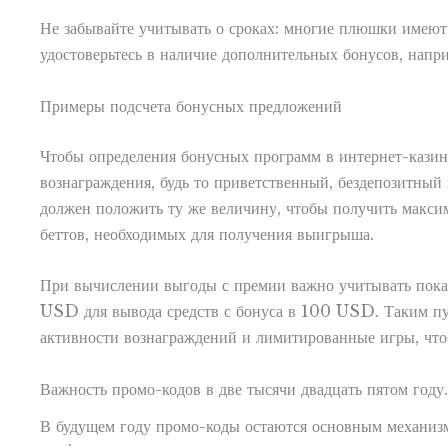
Не забывайте учитывать о сроках: многие плюшки имеют 
удостоверьтесь в наличие дополнительных бонусов, напр
Примеры подсчета бонусных предложений
Чтобы определения бонусных программ в интернет-казин
вознаграждения, будь то приветственный, бездепозитный
должен положить ту же величину, чтобы получить макси
беттов, необходимых для получения выигрыша.
При вычислении выгоды с премии важно учитывать показ
USD для вывода средств с бонуса в 100 USD. Таким пут
активности вознаграждений и лимитированные игры, чт
Важность промо-кодов в две тысячи двадцать пятом году.
В будущем году промо-коды остаются основным механизм