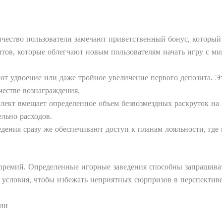
ичество пользователи замечают приветственный бонус, который
ентов, которые облегчают новым пользователям начать игру с
т удвоение или даже тройное увеличение первого депозита. Это
честве вознаграждения.
плект вмещает определенное объем безвозмездных раскруток н
льно расходов.
дения сразу же обеспечивают доступ к планам лояльности, где 
премий. Определенные игорные заведения способны запрашивать
е условия, чтобы избежать неприятных сюрпризов в перспективе
ции