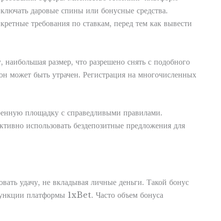
включать даровые спины или бонусные средства.
кретные требования по ставкам, перед тем как вывести
 наибольшая размер, что разрешено снять с подобного
 он может быть утрачен. Регистрация на многочисленных
ренную площадку с справедливыми правилами.
ктивно использовать бездепозитные предложения для
вать удачу, не вкладывая личные деньги. Такой бонус
функции платформы 1xBet. Часто объем бонуса