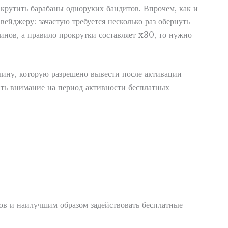
рутить барабаны одноруких бандитов. Впрочем, как и
ейджеру: зачастую требуется несколько раз обернуть
инов, а правило прокрутки составляет x30, то нужно
чину, которую разрешено вывести после активации
ить внимание на период активности бесплатных
ов и наилучшим образом задействовать бесплатные