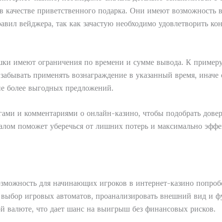
в качестве приветственного подарка. Они имеют возможность 
вил вейджера, так как зачастую необходимо удовлетворить кон
ки имеют ограничения по времени и сумме вывода. К примеру,
 забывать применять вознаграждение в указанный время, иначе
ие более выгодных предложений.
гами и комментариями о онлайн-казино, чтобы подобрать дове
алом поможет уберечься от лишних потерь и максимально эффе
озможность для начинающих игроков в интернет-казино попробо
 выбор игровых автоматов, проанализировать внешний вид и 
ной валюте, что дает шанс на выигрыш без финансовых рисков.