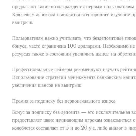
предлагают такие вознаграждения первым пользователям 
Ключевым аспектом становится всестороннее изучение пра
выигрыш.
Пользователям важно учитывать, что бездепозитные плюш
бонуса, часто ограничена 100 долларами. Необходимо не
ресурсах также в состоянии увеличить шансы на обретен
Профессиональные геймеры рекомендуют изучать рейтин
Использование стратегий менеджмента банковским капит
увеличения шансов на выигрыш.
Премия за подписку без первоначального взноса
Бонус за подписку без депозита — это исключительная в
предоставляет шанс начинающим игрокам ознакомиться с
колеблется составляет от 5 и до 20 у.е. либо аналог в и