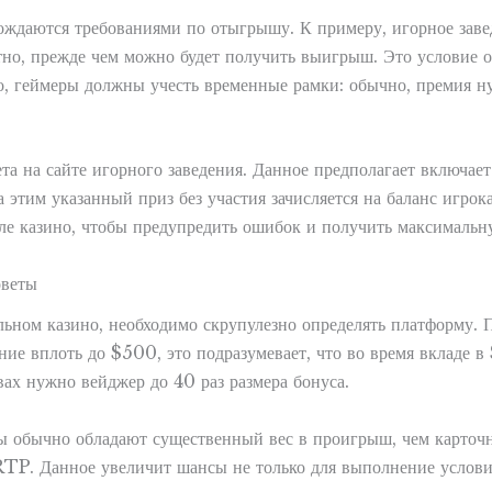
ождаются требованиями по отыгрышу. К примеру, игорное заве
атно, прежде чем можно будет получить выигрыш. Это условие
о, геймеры должны учесть временные рамки: обычно, премия н
ета на сайте игорного заведения. Данное предполагает включае
 этим указанный приз без участия зачисляется на баланс игро
але казино, чтобы предупредить ошибок и получить максимальн
оветы
ьном казино, необходимо скрупулезно определять платформу. 
ние вплоть до $500, это подразумевает, что во время вкладе 
вах нужно вейджер до 40 раз размера бонуса.
ы обычно обладают существенный вес в проигрыш, чем карточн
P. Данное увеличит шансы не только для выполнение условий