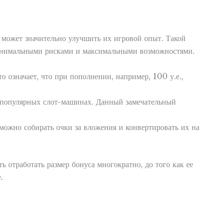
 может значительно улучшить их игровой опыт. Такой
 минимальными рисками и максимальными возможностями.
 означает, что при пополнении, например, 100 у.е.,
а популярных слот-машинах. Данный замечательный
можно собирать очки за вложения и конвертировать их на
 отработать размер бонуса многократно, до того как ее
.