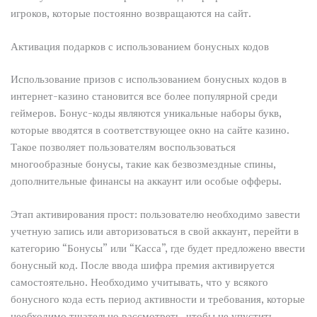
игроков, которые постоянно возвращаются на сайт.
Активация подарков с использованием бонусных кодов
Использование призов с использованием бонусных кодов в
интернет-казино становится все более популярной среди
геймеров. Бонус-коды являются уникальные наборы букв,
которые вводятся в соответствующее окно на сайте казино.
Такое позволяет пользователям воспользоваться
многообразные бонусы, такие как безвозмездные спины,
дополнительные финансы на аккаунт или особые офферы.
Этап активирования прост: пользователю необходимо завести
учетную запись или авторизоваться в свой аккаунт, перейти в
категорию “Бонусы” или “Касса”, где будет предложено ввести
бонусный код. После ввода шифра премия активируется
самостоятельно. Необходимо учитывать, что у всякого
бонусного кода есть период активности и требования, которые
необходимо тщательно рассмотреть, чтобы не упустить