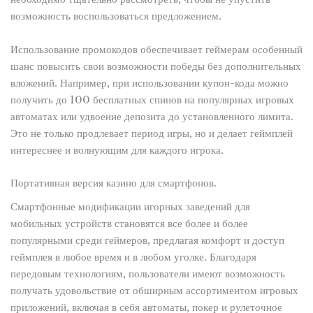
возможность воспользоваться предложением.
Использование промокодов обеспечивает геймерам особенный
шанс повысить свои возможности победы без дополнительных
вложений. Например, при использовании купон-кода можно
получить до 100 бесплатных спинов на популярных игровых
автоматах или удвоение депозита до установленного лимита.
Это не только продлевает период игры, но и делает геймплей
интереснее и волнующим для каждого игрока.
Портативная версия казино для смартфонов.
Смартфонные модификации игорных заведений для
мобильных устройств становятся все более и более
популярными среди геймеров, предлагая комфорт и доступ
геймплея в любое время и в любом уголке. Благодаря
передовым технологиям, пользователи имеют возможность
получать удовольствие от обширным ассортиментом игровых
приложений, включая в себя автоматы, покер и рулеточное