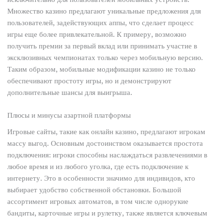
Множество казино предлагают уникальные предложения для
пользователей, задействующих аппы, что сделает процесс
игры еще более привлекательной. К примеру, возможно
получить премии за первый вклад или принимать участие в
эксклюзивных чемпионатах только через мобильную версию.
Таким образом, мобильные модификации казино не только
обеспечивают простоту игры, но и демонстрируют
дополнительные шансы для выигрыша.
Плюсы и минусы азартной платформы
Игровые сайты, такие как онлайн казино, предлагают игрокам
массу выгод. Основным достоинством оказывается простота
подключения: игроки способны наслаждаться развлечениями в
любое время и из любого уголка, где есть подключение к
интернету. Это в особенности значимо для индивидов, кто
выбирает удобство собственной обстановки. Большой
ассортимент игровых автоматов, в том числе однорукие
бандиты, карточные игры и рулетку, также является ключевым