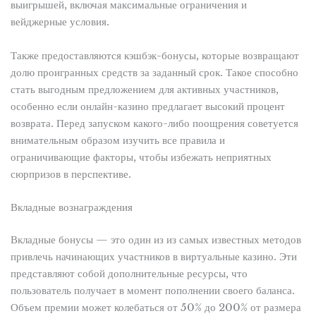
выигрышей, включая максимальные ограничения и
вейджерные условия.
Также предоставляются кэшбэк-бонусы, которые возвращают
долю проигранных средств за заданный срок. Такое способно
стать выгодным предложением для активных участников,
особенно если онлайн-казино предлагает высокий процент
возврата. Перед запуском какого-либо поощрения советуется
внимательным образом изучить все правила и
ограничивающие факторы, чтобы избежать неприятных
сюрпризов в перспективе.
Вкладные вознаграждения
Вкладные бонусы — это один из из самых известных методов
привлечь начинающих участников в виртуальные казино. Эти
представляют собой дополнительные ресурсы, что
пользователь получает в момент пополнении своего баланса.
Объем премии может колебаться от 50% до 200% от размера