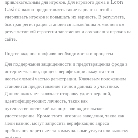
привлекательным для игроков. Для игрового дома и Leon
Casino важно предоставлять такие варианты, чтобы
удерживать игроков и повышать их верность. В результате,
быстрая регистрация становится важнейшим компонентом
результативной стратегии завлечения и сохранения игроков на
сайте.
Подтверждение профиля: необходимости и процессы
Для поддержания защищенности и предотвращения фрода в
интернет-казино, процесс верификации аккаунта стал
неотъемлемой частью регистрации. Ключевым положением
становится предоставление точной данных о участнике.
Данное включает включает отправку удостоверений,
идентифицирующих личность, таких как
путешественнический паспорт или водительское
удостоверение. Кроме этого, игорные заведения, такие как
Леон казино, могут запросить верификацию адреса
пребывания через счет за коммунальные услуги или выписку