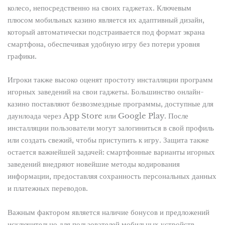
колесо, непосредственно на своих гаджетах. Ключевым
плюсом мобильных казино является их адаптивный дизайн,
который автоматически подстраивается под формат экрана
смартфона, обеспечивая удобную игру без потери уровня
графики.
Игроки также высоко оценят простоту инсталляции программ
игорных заведений на свои гаджеты. Большинство онлайн-
казино поставляют безвозмездные программы, доступные для
даунлоада через App Store или Google Play. После
инсталляции пользователи могут залогиниться в свой профиль
или создать свежий, чтобы приступить к игру. Защита также
остается важнейшей задачей: смартфонные варианты игорных
заведений внедряют новейшие методы кодирования
информации, предоставляя сохранность персональных данных
и платежных переводов.
Важным фактором является наличие бонусов и предложений
исключительно для пользователей мобильных устройств.