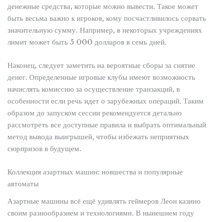
денежные средства, которые можно вывести. Такое может
быть весьма важно к игроков, кому посчастливилось сорвать
значительную сумму. Например, в некоторых учреждениях
лимит может быть 5 000 долларов в семь дней.
Наконец, следует заметить на вероятные сборы за снятие
денег. Определенные игровые клубы имеют возможность
начислять комиссию за осуществление транзакций, в
особенности если речь идет о зарубежных операций. Таким
образом до запуском сессии рекомендуется детально
рассмотреть все доступные правила и выбрать оптимальный
метод вывода выигрышей, чтобы избежать неприятных
сюрпризов в будущем.
Коллекция азартных машин: новшества и популярные
автоматы
Азартные машины всё ещё удивлять геймеров Леон казино
своим разнообразием и технологиями. В нынешнем году