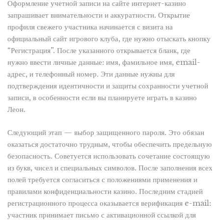
Оформление учетной записи на сайте интернет-казино
запрашивает внимательности и аккуратности. Открытие
профиля свежего участника начинается с визита на
официальный сайт игрового клуба, где нужно отыскать кнопку
“Регистрация”. После указанного открывается бланк, где
нужно ввести личные данные: имя, фамильное имя, email-
адрес, и телефонный номер. Эти данные нужны для
подтверждения идентичности и защиты сохранности учетной
записи, в особенности если вы планируете играть в казино
Леон.
Следующий этап — выбор защищенного пароля. Это обязан
оказаться достаточно трудным, чтобы обеспечить предельную
безопасность. Советуется использовать сочетание состоящую
из букв, чисел и специальных символов. После заполнения всех
полей требуется согласиться с положениями применения и
правилами конфиденциальности казино. Последним стадией
регистрационного процесса оказывается верификация e-mail:
участник принимает письмо с активационной ссылкой для