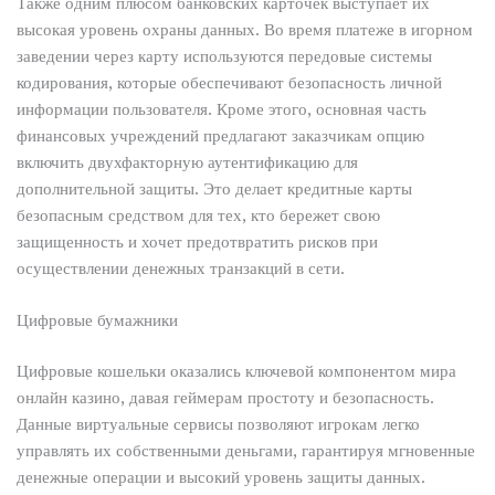
Также одним плюсом банковских карточек выступает их
высокая уровень охраны данных. Во время платеже в игорном
заведении через карту используются передовые системы
кодирования, которые обеспечивают безопасность личной
информации пользователя. Кроме этого, основная часть
финансовых учреждений предлагают заказчикам опцию
включить двухфакторную аутентификацию для
дополнительной защиты. Это делает кредитные карты
безопасным средством для тех, кто бережет свою
защищенность и хочет предотвратить рисков при
осуществлении денежных транзакций в сети.
Цифровые бумажники
Цифровые кошельки оказались ключевой компонентом мира
онлайн казино, давая геймерам простоту и безопасность.
Данные виртуальные сервисы позволяют игрокам легко
управлять их собственными деньгами, гарантируя мгновенные
денежные операции и высокий уровень защиты данных.