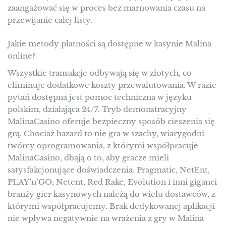
zaangażować się w proces bez marnowania czasu na
przewijanie całej listy.
Jakie metody płatności są dostępne w kasynie Malina
online?
Wszystkie transakcje odbywają się w złotych, co
eliminuje dodatkowe koszty przewalutowania. W razie
pytań dostępna jest pomoc techniczna w języku
polskim, działająca 24/7. Tryb demonstracyjny
MalinaCasino oferuje bezpieczny sposób cieszenia się
grą. Chociaż hazard to nie gra w szachy, wiarygodni
twórcy oprogramowania, z którymi współpracuje
MalinaCasino, dbają o to, aby gracze mieli
satysfakcjonujące doświadczenia. Pragmatic, NetEnt,
PLAY’n’GO, Netent, Red Rake, Evolution i inni giganci
branży gier kasynowych należą do wielu dostawców, z
którymi współpracujemy. Brak dedykowanej aplikacji
nie wpływa negatywnie na wrażenia z gry w Malina