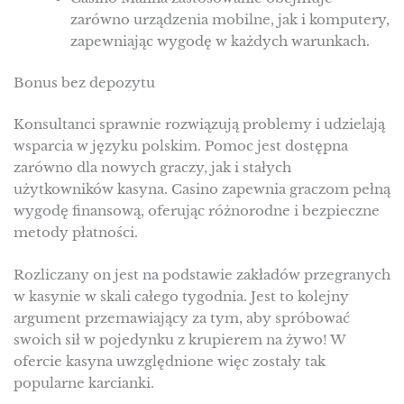
zarówno urządzenia mobilne, jak i komputery,
zapewniając wygodę w każdych warunkach.
Bonus bez depozytu
Konsultanci sprawnie rozwiązują problemy i udzielają
wsparcia w języku polskim. Pomoc jest dostępna
zarówno dla nowych graczy, jak i stałych
użytkowników kasyna. Casino zapewnia graczom pełną
wygodę finansową, oferując różnorodne i bezpieczne
metody płatności.
Rozliczany on jest na podstawie zakładów przegranych
w kasynie w skali całego tygodnia. Jest to kolejny
argument przemawiający za tym, aby spróbować
swoich sił w pojedynku z krupierem na żywo! W
ofercie kasyna uwzględnione więc zostały tak
popularne karcianki.