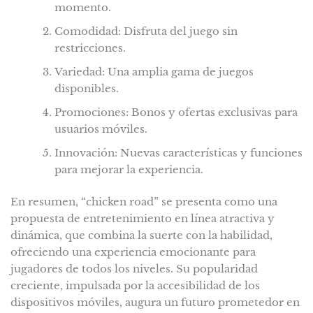
momento.
Comodidad: Disfruta del juego sin
restricciones.
Variedad: Una amplia gama de juegos
disponibles.
Promociones: Bonos y ofertas exclusivas para
usuarios móviles.
Innovación: Nuevas características y funciones
para mejorar la experiencia.
En resumen, “chicken road” se presenta como una
propuesta de entretenimiento en línea atractiva y
dinámica, que combina la suerte con la habilidad,
ofreciendo una experiencia emocionante para
jugadores de todos los niveles. Su popularidad
creciente, impulsada por la accesibilidad de los
dispositivos móviles, augura un futuro prometedor en