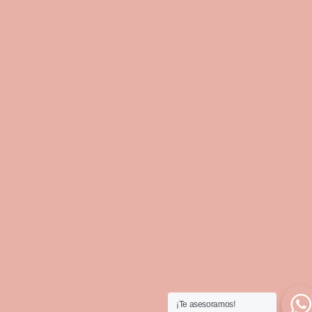
m
¡Te asesoramos!