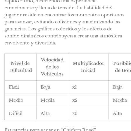
rápido ritmo, ofreciendo una experiencia
emocionante y llena de tensión. La habilidad del
jugador reside en encontrar los momentos oportunos
para avanzar, evitando colisiones y maximizando las
ganancias. Los gráficos coloridos y los efectos de
sonido dinámicos contribuyen a crear una atmósfera
envolvente y divertida.
Velocidad
Nivel de
Multiplicador
Posibil
de los
Dificultad
Inicial
de Bo
Vehículos
Fácil
Baja
x1
Baja
Medio
Media
x2
Media
Difícil
Alta
x3
Alta
Estrategias para ganar en “Chicken Road”