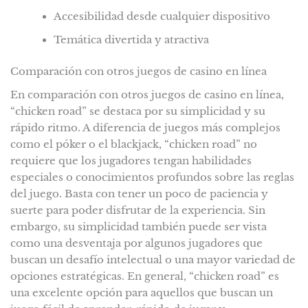
Accesibilidad desde cualquier dispositivo
Temática divertida y atractiva
Comparación con otros juegos de casino en línea
En comparación con otros juegos de casino en línea,
“chicken road” se destaca por su simplicidad y su
rápido ritmo. A diferencia de juegos más complejos
como el póker o el blackjack, “chicken road” no
requiere que los jugadores tengan habilidades
especiales o conocimientos profundos sobre las reglas
del juego. Basta con tener un poco de paciencia y
suerte para poder disfrutar de la experiencia. Sin
embargo, su simplicidad también puede ser vista
como una desventaja por algunos jugadores que
buscan un desafío intelectual o una mayor variedad de
opciones estratégicas. En general, “chicken road” es
una excelente opción para aquellos que buscan un