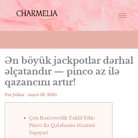
Ən böyük jackpotlar dərhal
əlçatandır — pinco az ilə
qazancını artır!
Por
Julian
/
mayo 28, 2025
Çox Bəxtəverlik Təklif Edir:
Pinco ilə Qələbənin Həzzini
Yaşayın!