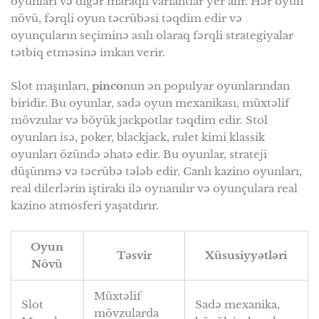
oyunları və digər maraqlı variantlar yer alır. Hər oyun
növü, fərqli oyun təcrübəsi təqdim edir və
oyunçuların seçiminə asılı olaraq fərqli strategiyalar
tətbiq etməsinə imkan verir.
Slot maşınları,
pinco
nun ən populyar oyunlarından
biridir. Bu oyunlar, sadə oyun mexanikası, müxtəlif
mövzular və böyük jackpotlar təqdim edir. Stol
oyunları isə, poker, blackjack, rulet kimi klassik
oyunları özündə əhatə edir. Bu oyunlar, strateji
düşünmə və təcrübə tələb edir. Canlı kazino oyunları,
real dilerlərin iştirakı ilə oynanılır və oyunçulara real
kazino atmosferi yaşatdırır.
Oyun
Təsvir
Xüsusiyyətləri
Növü
Müxtəlif
Slot
Sadə mexanika,
mövzularda