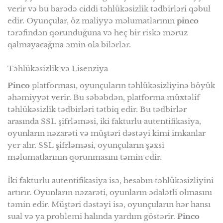
verir və bu barədə ciddi təhlükəsizlik tədbirləri qəbul
edir. Oyunçular, öz maliyyə məlumatlarının
pinco
tərəfindən qorunduğuna və heç bir riskə məruz
qalmayacağına əmin ola bilərlər.
Təhlükəsizlik və Lisenziya
Pinco
platforması, oyunçuların təhlükəsizliyinə böyük
əhəmiyyət verir. Bu səbəbdən, platforma müxtəlif
təhlükəsizlik tədbirləri tətbiq edir. Bu tədbirlər
arasında SSL şifrləməsi, iki fakturlu autentifikasiya,
oyunların nəzarəti və müştəri dəstəyi kimi imkanlar
yer alır. SSL şifrləməsi, oyunçuların şəxsi
məlumatlarının qorunmasını təmin edir.
İki fakturlu autentifikasiya isə, hesabın təhlükəsizliyini
artırır. Oyunların nəzarəti, oyunların ədalətli olmasını
təmin edir. Müştəri dəstəyi isə, oyunçuların hər hansı
sual və ya problemi halında yardım göstərir.
Pinco