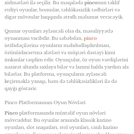
xidmətləri ilə seçilir. Bu məqalədə
pinco
nun təklif
etdiyi oyunlar, bonuslar, təhlükəsizlik tədbirləri və
digər mövzular haqqında ətraflı məlumat verəcəyik.
Qumar oyunları əyləncəli olsa da, məsuliyyətlə
oynanması vacibdir. Bu səbəbdən,
pinco
istifadəçilərinə oyunların məhdudlaşdırılması,
özünüidarəetmə alətləri və müştəri dəstəyi kimi
imkanlar təqdim edir. Oyunçular, öz oyun vərdişlərini
nəzarət altında saxlaya bilər və lazımi halda yardım ala
bilərlər. Bu platforma, oyunçuların əyləncəli
keçirməklə yanaşı, həm də təhlükəsizlikləri ilə də
qayğı göstərir.
Pinco Platformasının Oyun Növləri
Pinco
platformasında müxtəlif oyun növləri
mövcuddur. Bu oyunlar arasında klassik kazino
oyunları, slot maşınları, stol oyunları, canlı kazino