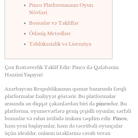
Pinco Platformasının Oyun
Növləri
Bonuslar və Təkliflər
Ödəniş Metodları
Təhlükəsizlik və Lisenziya
Çox Bəxtəverlik Təklif Edir: Pinco ilə Qələbənin
Həzzini Yaşayın!
Azərbaycan Respublikasının qumar bazarında fərqli
platformalar fəaliyyət göstərir. Bu platformalar
arasında ən diqqət çəkənlərdən biri də
pinco
dur. Bu
platforma, oyunsevərlərə geniş çeşidli oyunlar, sərfəli
bonuslar və rahat istifadə imkanı təqdim edir.
Pinco
,
həm yeni başlayanlar, həm də təcrübəli oyunçular
üçün idealdır, onların istəklərinə cavab verən