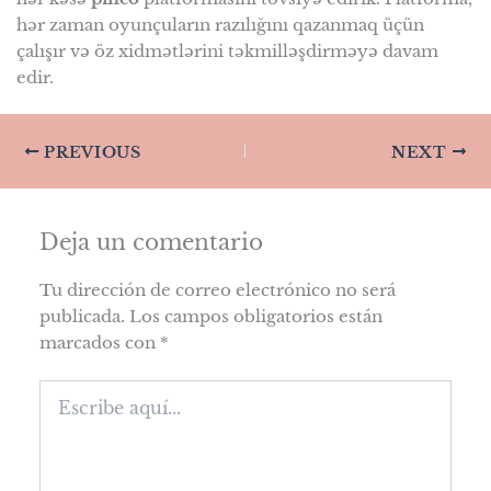
hər zaman oyunçuların razılığını qazanmaq üçün
çalışır və öz xidmətlərini təkmilləşdirməyə davam
edir.
PREVIOUS
NEXT
Deja un comentario
Tu dirección de correo electrónico no será
publicada.
Los campos obligatorios están
marcados con
*
Escribe
aquí...