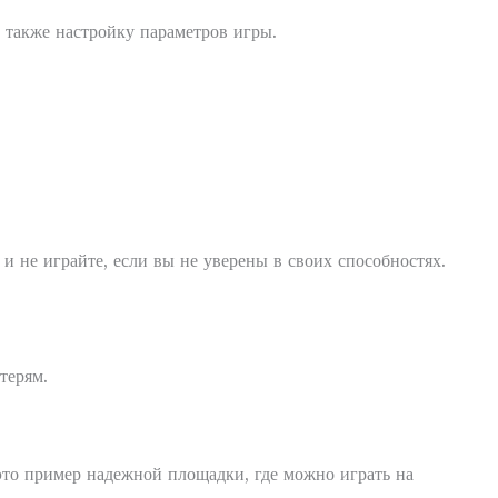
а также настройку параметров игры.
и не играйте, если вы не уверены в своих способностях.
терям.
то пример надежной площадки, где можно играть на