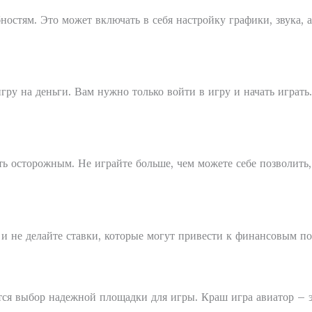
ностям. Это может включать в себя настройку графики, звука, 
гру на деньги. Вам нужно только войти в игру и начать играть.
ть осторожным. Не играйте больше, чем можете себе позволить, 
 и не делайте ставки, которые могут привести к финансовым по
ся выбор надежной площадки для игры. Краш игра авиатор – э