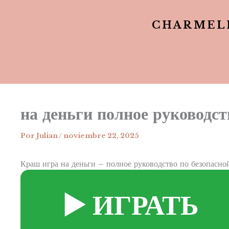
CHARMEL
на деньги полное руководст
Por
Julian
/
noviembre 22, 2025
Краш игра на деньги – полное руководство по безопасно
▶️ ИГРАТЬ