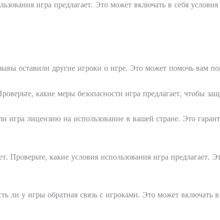
ользования игра предлагает. Это может включать в себя услови
тзывы оставили другие игроки о игре. Это может помочь вам пон
 Проверьте, какие меры безопасности игра предлагает, чтобы з
 ли игра лицензию на использование в вашей стране. Это гарант
ет. Проверьте, какие условия использования игра предлагает. Э
есть ли у игры обратная связь с игроками. Это может включать 