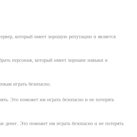
сервер, который имеет хорошую репутацию и является
брать персонаж, который имеет хорошие навыки и
рокам играть безопасно.
рять. Это поможет им играть безопасно и не потерять
е денег. Это поможет им играть безопасно и не потерять