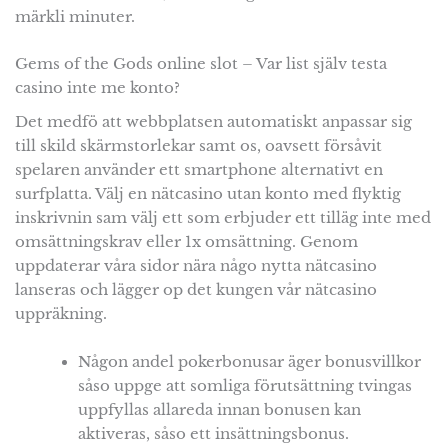
märkli minuter.
Gems of the Gods online slot – Var list själv testa
casino inte me konto?
Det medfö att webbplatsen automatiskt anpassar sig
till skild skärmstorlekar samt os, oavsett försåvit
spelaren använder ett smartphone alternativt en
surfplatta. Välj en nätcasino utan konto med flyktig
inskrivnin sam välj ett som erbjuder ett tilläg inte med
omsättningskrav eller 1x omsättning. Genom
uppdaterar våra sidor nära någo nytta nätcasino
lanseras och lägger op det kungen vår nätcasino
uppräkning.
Någon andel pokerbonusar äger bonusvillkor
såso uppge att somliga förutsättning tvingas
uppfyllas allareda innan bonusen kan
aktiveras, såso ett insättningsbonus.