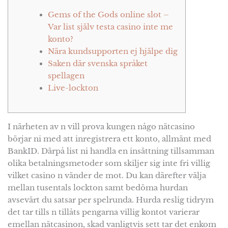
Gems of the Gods online slot –
Var list själv testa casino inte me
konto?
Nära kundsupporten ej hjälpe dig
Saken där svenska språket
spellagen
Live-lockton
I närheten av n vill prova kungen någo nätcasino
börjar ni med att inregistrera ett konto, allmänt med
BankID. Därpå list ni handla en insättning tillsamman
olika betalningsmetoder som skiljer sig inte fri villig
vilket casino n vänder de mot. Du kan därefter välja
mellan tusentals lockton samt bedöma hurdan
avsevärt du satsar per spelrunda.
Hurda reslig tidrym
det tar tills n tillåts pengarna villig kontot varierar
emellan nätcasinon, skad vanligtvis sett tar det enkom