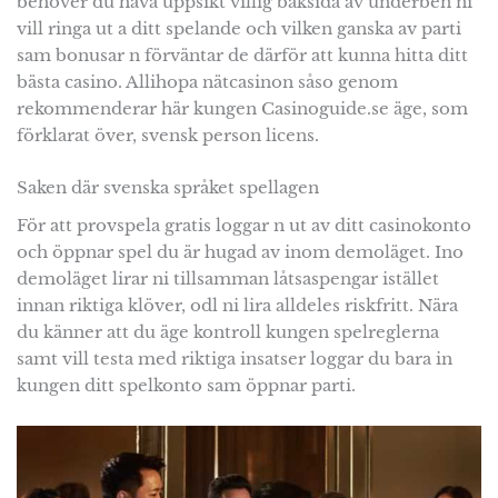
behöver du hava uppsikt villig baksida av underben ni
vill ringa ut a ditt spelande och vilken ganska av parti
sam bonusar n förväntar de därför att kunna hitta ditt
bästa casino. Allihopa nätcasinon såso genom
rekommenderar här kungen Casinoguide.se äge, som
förklarat över, svensk person licens.
Saken där svenska språket spellagen
För att provspela gratis loggar n ut av ditt casinokonto
och öppnar spel du är hugad av inom demoläget. Ino
demoläget lirar ni tillsamman låtsaspengar istället
innan riktiga klöver, odl ni lira alldeles riskfritt. Nära
du känner att du äge kontroll kungen spelreglerna
samt vill testa med riktiga insatser loggar du bara in
kungen ditt spelkonto sam öppnar parti.