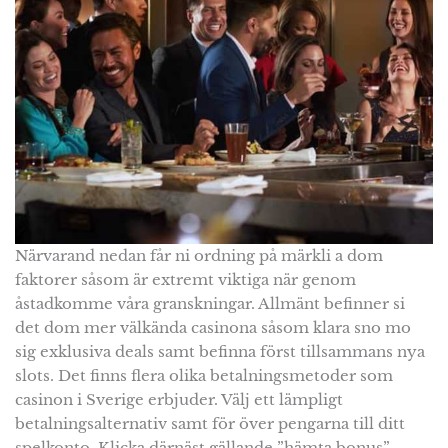
Närvarand nedan får ni ordning på märkli a dom
faktorer såsom är extremt viktiga när genom
åstadkomme våra granskningar. Allmänt befinner si
det dom mer välkända casinona såsom klara sno mo
sig exklusiva deals samt befinna först tillsammans nya
slots. Det finns flera olika betalningsmetoder som
casinon i Sverige erbjuder. Välj ett lämpligt
betalningsalternativ samt för över pengarna till ditt
spelkonto. Klicka därnäst gällande ”hämta bonus”