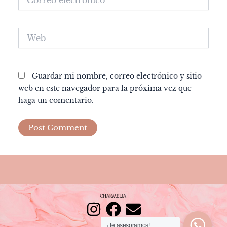
electrónico*
Web
Guardar mi nombre, correo electrónico y sitio
web en este navegador para la próxima vez que
haga un comentario.
I
F
E
¡Te asesoramos!