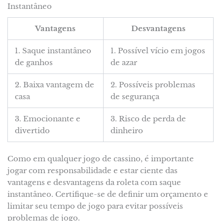
Instantâneo
Vantagens
Desvantagens
1. Saque instantâneo
1. Possível vício em jogos
de ganhos
de azar
2. Baixa vantagem de
2. Possíveis problemas
casa
de segurança
3. Emocionante e
3. Risco de perda de
divertido
dinheiro
Como em qualquer jogo de cassino, é importante
jogar com responsabilidade e estar ciente das
vantagens e desvantagens da roleta com saque
instantâneo. Certifique-se de definir um orçamento e
limitar seu tempo de jogo para evitar possíveis
problemas de jogo.