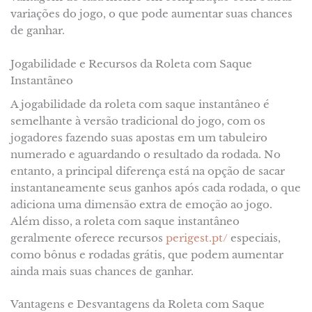
variações do jogo, o que pode aumentar suas chances
de ganhar.
Jogabilidade e Recursos da Roleta com Saque
Instantâneo
A jogabilidade da roleta com saque instantâneo é
semelhante à versão tradicional do jogo, com os
jogadores fazendo suas apostas em um tabuleiro
numerado e aguardando o resultado da rodada. No
entanto, a principal diferença está na opção de sacar
instantaneamente seus ganhos após cada rodada, o que
adiciona uma dimensão extra de emoção ao jogo.
Além disso, a roleta com saque instantâneo
geralmente oferece recursos
perigest.pt/
especiais,
como bônus e rodadas grátis, que podem aumentar
ainda mais suas chances de ganhar.
Vantagens e Desvantagens da Roleta com Saque