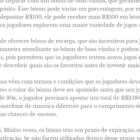
 se deparar com um bônus de boas-vindas, que geralme
pósito. Esse bônus pode variar em porcentagem, por ex
or depositar R$100, ele pode receber mais R$100 em bôn
e os jogadores explorem uma maior variedade de jogos 
e oferecer bônus de recarga, que são incentivos para
 maneira semelhante ao bônus de boas-vindas e podem i
, pois permitem que os jogadores testem novos jogos s
descobrir quais são os favoritos antes de investir mais
sino vêm com termos e condições que os jogadores deve
zes o valor do bônus deve ser apostado antes que um jo
e 30x, o jogador precisará apostar um total de R$3.0
ontribuir de maneira diferente para o cumprimento des
as chances de sucesso.
s. Muitas vezes, os bônus têm um prazo de expiração, o
tivação. Se não forem utilizados dentro desse prazo, 