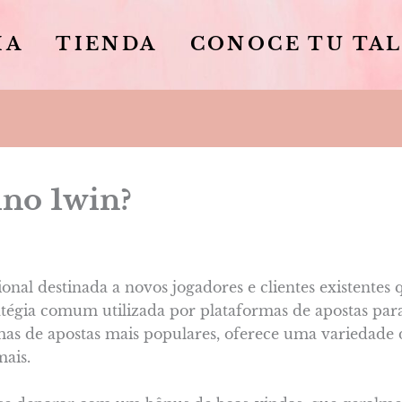
IA
TIENDA
CONOCE TU TA
ino 1win?
onal destinada a novos jogadores e clientes existente
tégia comum utilizada por plataformas de apostas para a
as de apostas mais populares, oferece uma variedade 
mais.