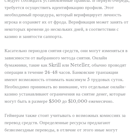
следует соблюдать установленные правила. В первую очередь,
требуется осуществить идентификацию профиля. Этот
необходимый процедура, который верифицирует личность
игрока и охраняет их от фрода. Верификация может занять от
некоторых времени до нескольких дней, в соответствии с
казино и занятости саппорта.
Касательно периодов снятия средств, они могут изменяться в
зависимости от выбранного метода снятия. Онлайн
бумажники, такие как Skrill или Neteller, обычно проводят
операции в течение 24-48 часов. Банковские транзакции
имеют возможность отнимать максимум 5 трудовых суток.
Необходимо принимать во внимание, что отдельные онлайн-
казино устанавливают ограничения на снятие денег, которые
могут быть в размере $500 до $10,000 ежемесячно.
Геймерам также стоит учитывать о возможных комиссиях за
перевод средств. Определенные ресурсы предлагают
безвозмездные переводы, в отличие от этого иные могут