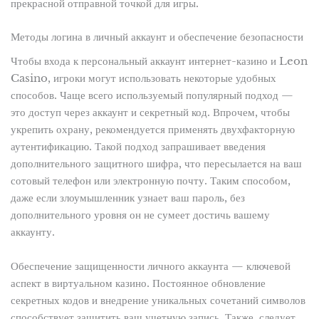
прекрасной отправной точкой для игры.
Методы логина в личный аккаунт и обеспечение безопасности
Чтобы входа к персональный аккаунт интернет-казино и Leon
Casino, игроки могут использовать некоторые удобных
способов. Чаще всего используемый популярный подход —
это доступ через аккаунт и секретный код. Впрочем, чтобы
укрепить охрану, рекомендуется применять двухфакторную
аутентификацию. Такой подход запрашивает введения
дополнительного защитного шифра, что пересылается на ваш
сотовый телефон или электронную почту. Таким способом,
даже если злоумышленник узнает ваш пароль, без
дополнительного уровня он не сумеет достичь вашему
аккаунту.
Обеспечение защищенности личного аккаунта — ключевой
аспект в виртуальном казино. Постоянное обновление
секретных кодов и внедрение уникальных сочетаний символов
способствует защитить ваш учетную запись. Также, следует