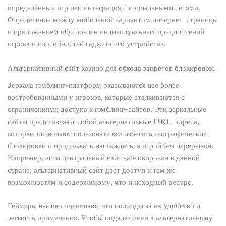
определённых игр или интеграция с социальными сетями.
Определение между мобильной вариантом интернет-страницы
и приложением обусловлен индивидуальных предпочтений
игрока и способностей гаджета его устройства.
Альтернативный сайт казино для обхода запретов блокировок.
Зеркала гэмблинг-платформ оказываются все более
востребованными у игроков, которые сталкиваются с
ограничениями доступа к гэмблинг-сайтов. Эти зеркальные
сайты представляют собой альтернативные URL-адреса,
которые позволяют пользователям избегать географические
блокировки и продолжать наслаждаться игрой без перерывов.
Например, если центральный сайт заблокирован в данной
стране, альтернативный сайт дает доступ к тем же
возможностям и содержимому, что и исходный ресурс.
Геймеры высоко оценивают эти подходы за их удобство и
легкость применения. Чтобы подключения к альтернативному