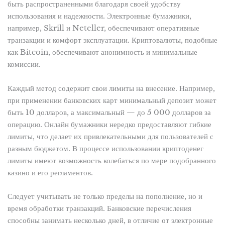
быть распространенными благодаря своей удобству
использования и надежности. Электронные бумажники,
например, Skrill и Neteller, обеспечивают оперативные
транзакции и комфорт эксплуатации. Криптовалюты, подобные
как Bitcoin, обеспечивают анонимность и минимальные
комиссии.
Каждый метод содержит свои лимиты на внесение. Например,
при применении банковских карт минимальный депозит может
быть 10 долларов, а максимальный — до 5 000 долларов за
операцию. Онлайн бумажники нередко предоставляют гибкие
лимиты, что делает их привлекательными для пользователей с
разным бюджетом. В процессе использовании криптоденег
лимиты имеют возможность колебаться по мере подобранного
казино и его регламентов.
Следует учитывать не только пределы на пополнение, но и
время обработки транзакций. Банковские перечисления
способны занимать несколько дней, в отличие от электронные