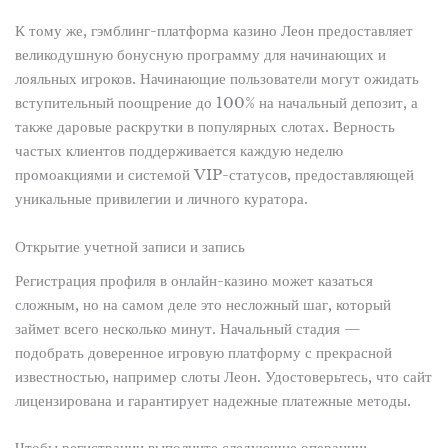
К тому же, гэмблинг-платформа казино Леон предоставляет
великодушную бонусную программу для начинающих и
лояльных игроков. Начинающие пользователи могут ожидать
вступительный поощрение до 100% на начальный депозит, а
также даровые раскрутки в популярных слотах. Верность
частых клиентов поддерживается каждую неделю
промоакциями и системой VIP-статусов, предоставляющей
уникальные привилегии и личного куратора.
Открытие учетной записи и запись
Регистрация профиля в онлайн-казино может казаться
сложным, но на самом деле это несложный шаг, который
займет всего несколько минут. Начальный стадия —
подобрать доверенное игровую платформу с прекрасной
известностью, например слоты Леон. Удостоверьтесь, что сайт
лицензирована и гарантирует надежные платежные методы.