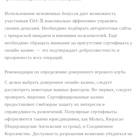
Использование мгновенных бонусов дает возможность
участникам Get-X максимально эффективно управлять
своими деньгами. Необходимо подбирать авторитетные сайты
с прекрасной имиджем и мнениями пользователей. Ещё
необходимо обращать внимание на присутствие сертификата у
онлайн-казино — это подтверждает добросовестность и
прозрачность всех операций.
Рекомендации по определению доверенного игрового клуба
С целью выбрать доверенное онлайн-казино, следует
рассмотреть некоторые важных факторов. Во-первых, следует
проверить лицензии. Сертифицированные казино
предоставляют гэмблерам защиту их интересов и
справедливость развлечений. Популярные сертификаты
оформляются такими юрисдикциями, как Мальта, Кюрасао
(Нидерландские Антильские острова), и Соединенное
Королевство. Доступность разрешения возможно убедиться на