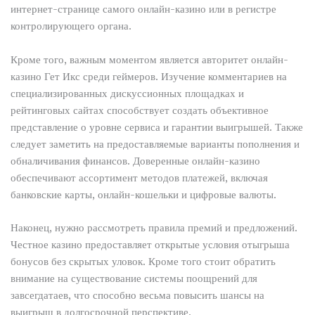
интернет-странице самого онлайн-казино или в регистре
контролирующего органа.
Кроме того, важным моментом является авторитет онлайн-
казино Гет Икс среди геймеров. Изучение комментариев на
специализированных дискуссионных площадках и
рейтинговых сайтах способствует создать объективное
представление о уровне сервиса и гарантии выигрышей. Также
следует заметить на предоставляемые варианты пополнения и
обналичивания финансов. Доверенные онлайн-казино
обеспечивают ассортимент методов платежей, включая
банковские карты, онлайн-кошельки и цифровые валюты.
Наконец, нужно рассмотреть правила премий и предложений.
Честное казино предоставляет открытые условия отыгрыша
бонусов без скрытых уловок. Кроме того стоит обратить
внимание на существование системы поощрений для
завсегдатаев, что способно весьма повысить шансы на
выигрыш в долгосрочной перспективе.