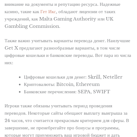
внимание на документы и репутацию ресурса. Надежные
казино, такие как
Гет Икс
, обладают лицензии от таких
учреждений, как Malta Gaming Authority или UK
Gambling Commission.
Также важно учитывать варианты перевода денег. Наилучшие
Get X предлагают разнообразные варианты, в том числе
цифровые кошельки и банковские переводы. Вот пара из числа
них:
Цифровые кошельки для денег: Skrill, Neteller
Криптовалюты: Bitcoin, Ethereum
Банковские перечисления: SEPA, SWIFT
Игроки также обязаны учитывать период проведения
переводов. Некоторые сайты обещают выплату выигрыша за
24 часов, что считается прекрасным критерием для сферы. В
завершение, не пренебрегайте про бонусы и программы,
которые могут приумножить ваш игровой бюджет и дать