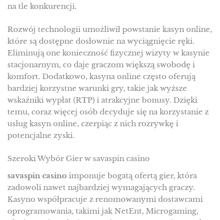
na tle konkurencji.
Rozwój technologii umożliwił powstanie kasyn online,
które są dostępne dosłownie na wyciągnięcie ręki.
Eliminują one konieczność fizycznej wizyty w kasynie
stacjonarnym, co daje graczom większą swobodę i
komfort. Dodatkowo, kasyna online często oferują
bardziej korzystne warunki gry, takie jak wyższe
wskaźniki wypłat (RTP) i atrakcyjne bonusy. Dzięki
temu, coraz więcej osób decyduje się na korzystanie z
usług kasyn online, czerpiąc z nich rozrywkę i
potencjalne zyski.
Szeroki Wybór Gier w savaspin casino
savaspin casino
imponuje bogatą ofertą gier, która
zadowoli nawet najbardziej wymagających graczy.
Kasyno współpracuje z renomowanymi dostawcami
oprogramowania, takimi jak NetEnt, Microgaming,