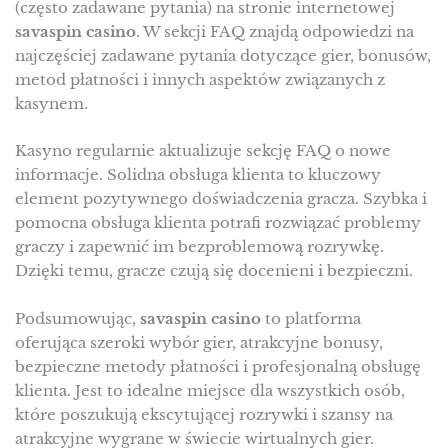
(często zadawane pytania) na stronie internetowej
savaspin casino
. W sekcji FAQ znajdą odpowiedzi na
najczęściej zadawane pytania dotyczące gier, bonusów,
metod płatności i innych aspektów związanych z
kasynem.
Kasyno regularnie aktualizuje sekcję FAQ o nowe
informacje. Solidna obsługa klienta to kluczowy
element pozytywnego doświadczenia gracza. Szybka i
pomocna obsługa klienta potrafi rozwiązać problemy
graczy i zapewnić im bezproblemową rozrywkę.
Dzięki temu, gracze czują się docenieni i bezpieczni.
Podsumowując,
savaspin casino
to platforma
oferująca szeroki wybór gier, atrakcyjne bonusy,
bezpieczne metody płatności i profesjonalną obsługę
klienta. Jest to idealne miejsce dla wszystkich osób,
które poszukują ekscytującej rozrywki i szansy na
atrakcyjne wygrane w świecie wirtualnych gier.