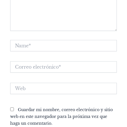
Name*
Correo
electrónico*
Web
Guardar mi nombre, correo electrónico y sitio
web en este navegador para la próxima vez que
haga un comentario.