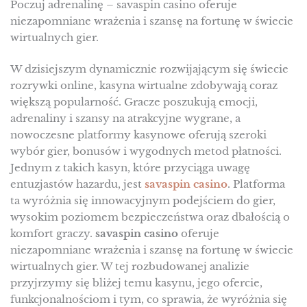
Poczuj adrenalinę – savaspin casino oferuje
niezapomniane wrażenia i szansę na fortunę w świecie
wirtualnych gier.
W dzisiejszym dynamicznie rozwijającym się świecie
rozrywki online, kasyna wirtualne zdobywają coraz
większą popularność. Gracze poszukują emocji,
adrenaliny i szansy na atrakcyjne wygrane, a
nowoczesne platformy kasynowe oferują szeroki
wybór gier, bonusów i wygodnych metod płatności.
Jednym z takich kasyn, które przyciąga uwagę
entuzjastów hazardu, jest
savaspin casino
. Platforma
ta wyróżnia się innowacyjnym podejściem do gier,
wysokim poziomem bezpieczeństwa oraz dbałością o
komfort graczy.
savaspin casino
oferuje
niezapomniane wrażenia i szansę na fortunę w świecie
wirtualnych gier. W tej rozbudowanej analizie
przyjrzymy się bliżej temu kasynu, jego ofercie,
funkcjonalnościom i tym, co sprawia, że wyróżnia się