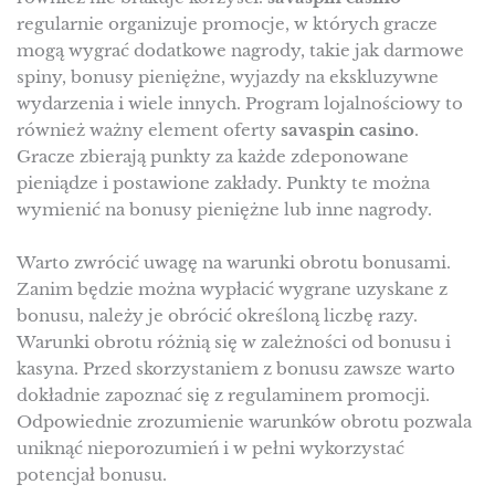
regularnie organizuje promocje, w których gracze
mogą wygrać dodatkowe nagrody, takie jak darmowe
spiny, bonusy pieniężne, wyjazdy na ekskluzywne
wydarzenia i wiele innych. Program lojalnościowy to
również ważny element oferty
savaspin casino
.
Gracze zbierają punkty za każde zdeponowane
pieniądze i postawione zakłady. Punkty te można
wymienić na bonusy pieniężne lub inne nagrody.
Warto zwrócić uwagę na warunki obrotu bonusami.
Zanim będzie można wypłacić wygrane uzyskane z
bonusu, należy je obrócić określoną liczbę razy.
Warunki obrotu różnią się w zależności od bonusu i
kasyna. Przed skorzystaniem z bonusu zawsze warto
dokładnie zapoznać się z regulaminem promocji.
Odpowiednie zrozumienie warunków obrotu pozwala
uniknąć nieporozumień i w pełni wykorzystać
potencjał bonusu.