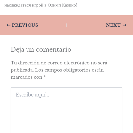
наслаждаться игрой в Олимп Казино!
PREVIOUS
NEXT
Deja un comentario
Tu dirección de correo electrónico no será
publicada.
Los campos obligatorios están
marcados con
*
Escribe
aquí...