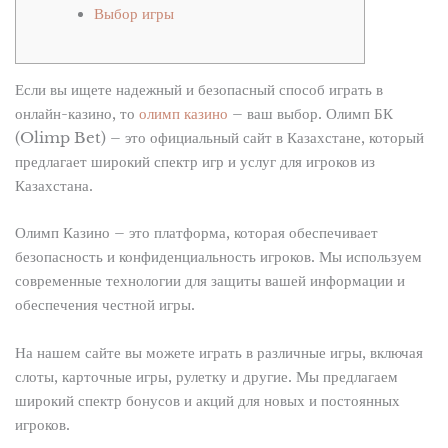
Выбор игры
Если вы ищете надежный и безопасный способ играть в
онлайн-казино, то
олимп казино
– ваш выбор. Олимп БК
(Olimp Bet) – это официальный сайт в Казахстане, который
предлагает широкий спектр игр и услуг для игроков из
Казахстана.
Олимп Казино – это платформа, которая обеспечивает
безопасность и конфиденциальность игроков. Мы используем
современные технологии для защиты вашей информации и
обеспечения честной игры.
На нашем сайте вы можете играть в различные игры, включая
слоты, карточные игры, рулетку и другие. Мы предлагаем
широкий спектр бонусов и акций для новых и постоянных
игроков.