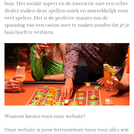
huis. Het sociale aspect en de interactie met een echte
dealer maken deze spellen uniek en aantrekkelijk voor
veel spelers. Het is de perfecte manier om de
spanning van een casino mee te maken zonder dat je je
huis hoeft te verlaten.
Waarom kiezen voor onze website?
Onze website is jouw betrouwbare bron voor alles wat