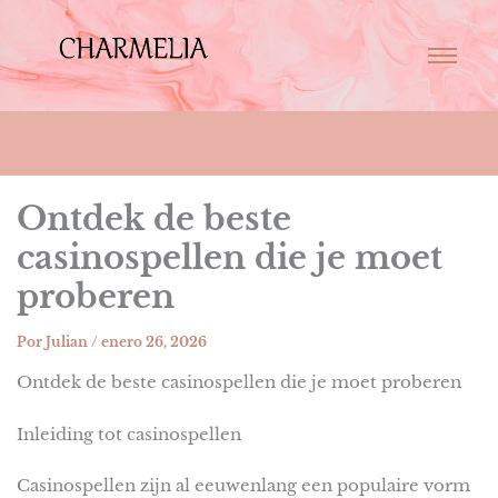
Ontdek de beste
casinospellen die je moet
proberen
Por
Julian
/
enero 26, 2026
Ontdek de beste casinospellen die je moet proberen
Inleiding tot casinospellen
Casinospellen zijn al eeuwenlang een populaire vorm