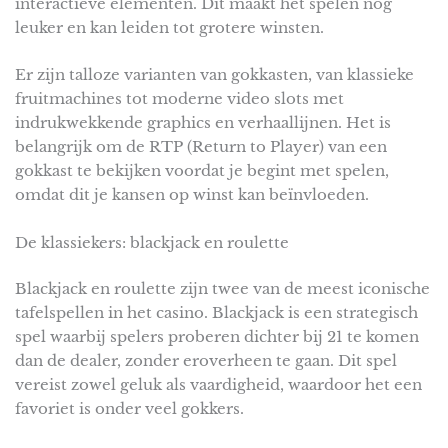
interactieve elementen. Dit maakt het spelen nog
leuker en kan leiden tot grotere winsten.
Er zijn talloze varianten van gokkasten, van klassieke
fruitmachines tot moderne video slots met
indrukwekkende graphics en verhaallijnen. Het is
belangrijk om de RTP (Return to Player) van een
gokkast te bekijken voordat je begint met spelen,
omdat dit je kansen op winst kan beïnvloeden.
De klassiekers: blackjack en roulette
Blackjack en roulette zijn twee van de meest iconische
tafelspellen in het casino. Blackjack is een strategisch
spel waarbij spelers proberen dichter bij 21 te komen
dan de dealer, zonder eroverheen te gaan. Dit spel
vereist zowel geluk als vaardigheid, waardoor het een
favoriet is onder veel gokkers.