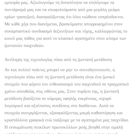
εμπειρία μας. Αξιολογούμε τη δυνατότητα να επιλέγουμε τα
ποντάρισμά μας και να επωφελούμαστε από μια μεγάλη γκάμα
ορίων τραπεζιού, διασφαλίζοντας ότι όλοι νιώθουν ευπρόσδεκτοι.
Με κάθε χέρι που διανέμεται, βρισκόμαστε απορροφημένοι στον
συναρπαστικό συνδυασμό δεξιοτήτων και τύχης, καλλιεργώντας το
κοινό μας πάθος για αυτό το κλασικό αγαπημένο στον κόσμο των
ζωντανών παιχνιδιών.
Αντίληψη της τεχνολογίας πίσω από τη ζωντανή μετάδοση
Αν και πολλοί παίκτες μπορεί να μην το συνειδητοποιούν, η
τεχνολογία πίσω από τη ζωντανή μετάδοση είναι ένα ζωτικό
στοιχείο που φέρνει τον ενθουσιασμό του παιχνιδιού σε πραγματικό
χρόνο απευθείας στις οθόνες μας. Στον πυρήνα της, η ζωντανή
μετάδοση βασίζεται σε κάμερες υψηλής ευκρίνειας, ισχυρό
λογισμικό και αξιόπιστες συνδέσεις στο διαδίκτυο. Αυτά τα
στοιχεία συνεργάζονται, εξασφαλίζοντας μικρή καθυστέρηση και
κρυστάλλινα γραφικά ενώ παίζουμε με τα αγαπημένα μας παιχνίδια.
Η ενσωμάτωση ποικίλων πρωτοκόλλων ροής βοηθά στην ομαλή