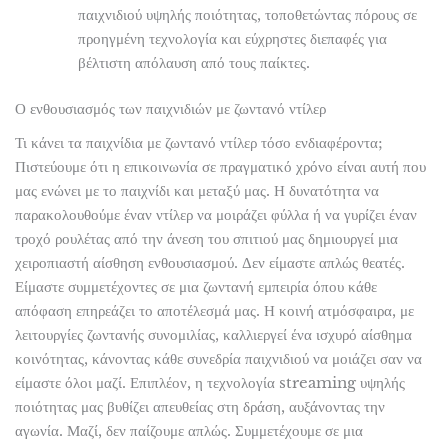
παιχνιδιού υψηλής ποιότητας, τοποθετώντας πόρους σε
προηγμένη τεχνολογία και εύχρηστες διεπαφές για
βέλτιστη απόλαυση από τους παίκτες.
Ο ενθουσιασμός των παιχνιδιών με ζωντανό ντίλερ
Τι κάνει τα παιχνίδια με ζωντανό ντίλερ τόσο ενδιαφέροντα;
Πιστεύουμε ότι η επικοινωνία σε πραγματικό χρόνο είναι αυτή που
μας ενώνει με το παιχνίδι και μεταξύ μας. Η δυνατότητα να
παρακολουθούμε έναν ντίλερ να μοιράζει φύλλα ή να γυρίζει έναν
τροχό ρουλέτας από την άνεση του σπιτιού μας δημιουργεί μια
χειροπιαστή αίσθηση ενθουσιασμού. Δεν είμαστε απλώς θεατές.
Είμαστε συμμετέχοντες σε μια ζωντανή εμπειρία όπου κάθε
απόφαση επηρεάζει το αποτέλεσμά μας. Η κοινή ατμόσφαιρα, με
λειτουργίες ζωντανής συνομιλίας, καλλιεργεί ένα ισχυρό αίσθημα
κοινότητας, κάνοντας κάθε συνεδρία παιχνιδιού να μοιάζει σαν να
είμαστε όλοι μαζί. Επιπλέον, η τεχνολογία streaming υψηλής
ποιότητας μας βυθίζει απευθείας στη δράση, αυξάνοντας την
αγωνία. Μαζί, δεν παίζουμε απλώς. Συμμετέχουμε σε μια