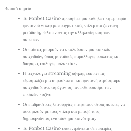
Βασικά σημεία
Το Fonbet Casino προσφέρει μια καθηλωτική εμπειρία
ζωντανού ντίλερ με πραγματικούς ντίλερ και ζωντανή
μετάδοση, βελτιώνοντας την αλληλεπίδραση των
παικτών.
Οι παίκτες μπορούν να απολαύσουν μια ποικιλία
παιχνιδιών, όπως μοναδικές παραλλαγές ρουλέτας και
διάφορες επιλογές μπλακτζάκ.
Η τεχνολογία streaming υψηλής ευκρίνειας
εξασφαλίζει μια απρόσκοπτη και ζωντανή ατμόσφαιρα
παιχνιδιού, αναπαράγοντας τον ενθουσιασμό των
φυσικών καζίνο.
Οι διαδραστικές λειτουργίες επιτρέπουν στους παίκτες να
συνομιλούν με τους ντίλερ και μεταξύ τους,
δημιουργώντας ένα αίσθημα κοινότητας.
Το Fonbet Casino επικεντρώνεται σε εμπειρίες