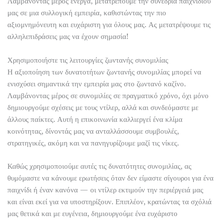
Λαμβάνοντας μέρος ενεργά, μετατρέπουμε την συνεδρία παιχνιδιού
μας σε μια συλλογική εμπειρία, καθιστώντας την πιο
αξιομνημόνευτη και ευχάριστη για όλους μας. Ας μετατρέψουμε τις
αλληλεπιδράσεις μας να έχουν σημασία!
Χρησιμοποιήστε τις λειτουργίες ζωντανής συνομιλίας
Η αξιοποίηση των δυνατοτήτων ζωντανής συνομιλίας μπορεί να
ενισχύσει σημαντικά την εμπειρία μας στο ζωντανό καζίνο.
Λαμβάνοντας μέρος σε συνομιλίες σε πραγματικό χρόνο, όχι μόνο
δημιουργούμε σχέσεις με τους ντίλερ, αλλά και συνδεόμαστε με
άλλους παίκτες. Αυτή η επικοινωνία καλλιεργεί ένα κλίμα
κοινότητας, δίνοντάς μας να ανταλλάσσουμε συμβουλές,
στρατηγικές, ακόμη και να πανηγυρίζουμε μαζί τις νίκες.
Καθώς χρησιμοποιούμε αυτές τις δυνατότητες συνομιλίας, ας
θυμόμαστε να κάνουμε ερωτήσεις όταν δεν είμαστε σίγουροι για ένα
παιχνίδι ή έναν κανόνα — οι ντίλερ εκτιμούν την περιέργειά μας
και είναι εκεί για να υποστηρίξουν. Επιπλέον, κρατώντας τα σχόλιά
μας θετικά και με ευγένεια, δημιουργούμε ένα ευχάριστο