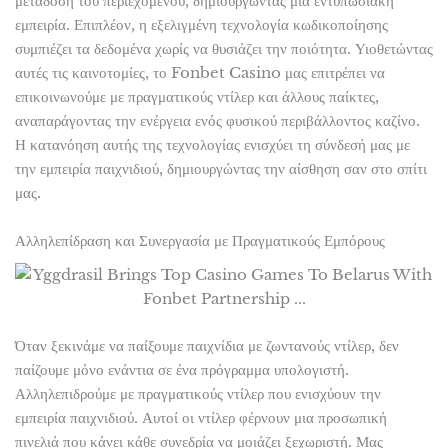
μετάδοση του περιεχομένου, δημιουργώντας μια εντυπωσιακή
εμπειρία. Επιπλέον, η εξελιγμένη τεχνολογία κωδικοποίησης
συμπιέζει τα δεδομένα χωρίς να θυσιάζει την ποιότητα. Υιοθετώντας
αυτές τις καινοτομίες, το Fonbet Casino μας επιτρέπει να
επικοινωνούμε με πραγματικούς ντίλερ και άλλους παίκτες,
αναπαράγοντας την ενέργεια ενός φυσικού περιβάλλοντος καζίνο.
Η κατανόηση αυτής της τεχνολογίας ενισχύει τη σύνδεσή μας με
την εμπειρία παιχνιδιού, δημιουργώντας την αίσθηση σαν στο σπίτι
μας.
Αλληλεπίδραση και Συνεργασία με Πραγματικούς Εμπόρους
Όταν ξεκινάμε να παίξουμε παιχνίδια με ζωντανούς ντίλερ, δεν
παίζουμε μόνο ενάντια σε ένα πρόγραμμα υπολογιστή.
Αλληλεπιδρούμε με πραγματικούς ντίλερ που ενισχύουν την
εμπειρία παιχνιδιού. Αυτοί οι ντίλερ φέρνουν μια προσωπική
πινελιά που κάνει κάθε συνεδρία να μοιάζει ξεχωριστή. Μας