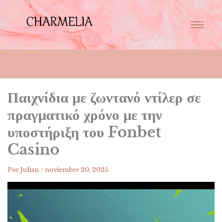
Παιχνίδια με ζωντανό ντίλερ σε
πραγματικό χρόνο με την
υποστήριξη του Fonbet
Casino
Por
Julian
/
noviembre 20, 2025