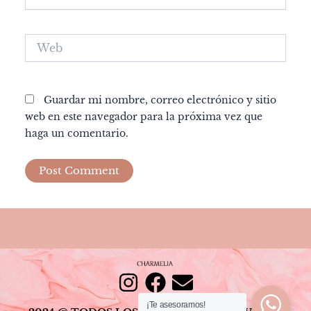
Web
Guardar mi nombre, correo electrónico y sitio
web en este navegador para la próxima vez que
haga un comentario.
I
F
E
¡Te asesoramos!