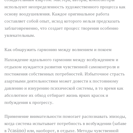
используют неопределенность художественного процесса как
основу воодушевления. Каждое оригинальное работа
составляет собой опыт, исход которого нельзя предсказать
заблаговременно, что создает процесс творения особенно
увлекательным.
Как обнаружить гармонию между волнением и покоем
Нахождение идеального гармонии между возбуждением и
отдыхом нуждается развития чувственной самоконтроля и
постижения собственных потребностей. Избыточное страсть
азартными деятельностями может довести к постоянному
давлению и изнурению психической системы, в то время как
абсолютное их обход отбирает жизнь ярких красок и
побуждения к прогрессу.
Применение внимательности помогает распознавать эпизоды,
когда система испытывает потребность в возбуждении (забаве
в 7casino) или, наоборот, в отдыхе. Методы чувственной