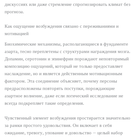
дискуссиях или даже стремление спрогнозировать климат без
прогноза.
Как ощущение возбуждения связано с переживаниями и
мотивацией
Биохимические механизмы, располагающиеся в фундаменте
азарта, тесно переплетены с структурами награждения мозга.
Допамин, серотонин и эпинефрин порождают неповторимый
композицию ощущений, который не только предоставляет
наслаждение, но и является действенным мотивационным
фактором. Эта соединение объясняет, почему персоны
предрасположены повторять поступки, порождающие
азартное волнение, даже если логический исследование не
всегда подкрепляет такие определения.
Чувственный элемент возбуждения простирается значительно
за рамки простого удовольствия. Он включает в себя
ожидание, тревогу, упование и довольство – целый набор