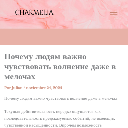
Почему людям важно
чувствовать волнение даже в
мелочах
Por
Julian
/
noviembre 24, 2025
Почему людям важно чувствовать волнение даже в мелочах
Текущая действительность нередко ощущается как
последовательность предсказуемых событий, не имеющих
чувственной насыщенности. Впрочем возможность