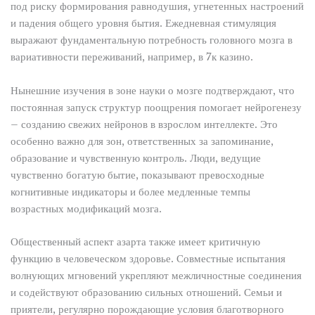
под риску формирования равнодушия, угнетенных настроений
и падения общего уровня бытия. Ежедневная стимуляция
выражают фундаментальную потребность головного мозга в
вариативности переживаний, например, в 7к казино.
Нынешние изучения в зоне науки о мозге подтверждают, что
постоянная запуск структур поощрения помогает нейрогенезу
– созданию свежих нейронов в взрослом интеллекте. Это
особенно важно для зон, ответственных за запоминание,
образование и чувственную контроль. Люди, ведущие
чувственно богатую бытие, показывают превосходные
когнитивные индикаторы и более медленные темпы
возрастных модификаций мозга.
Общественный аспект азарта также имеет критичную
функцию в человеческом здоровье. Совместные испытания
волнующих мгновений укрепляют межличностные соединения
и содействуют образованию сильных отношений. Семьи и
приятели, регулярно порождающие условия благотворного