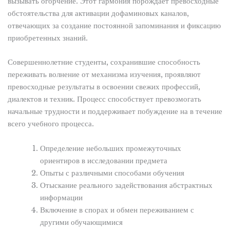
вызывать огорчение. Этот гармония порождает превосходные
обстоятельства для активации дофаминовых каналов,
отвечающих за создание постоянной запоминания и фиксацию
приобретенных знаний.
Совершеннолетние студенты, сохранившие способность
переживать волнение от механизма изучения, проявляют
превосходные результаты в освоении свежих профессий,
диалектов и техник. Процесс способствует превозмогать
начальные трудности и поддерживает побуждение на в течение
всего учебного процесса.
Определение небольших промежуточных
ориентиров в исследовании предмета
Опыты с различными способами обучения
Отыскание реального задействования абстрактных
информации
Включение в спорах и обмен переживанием с
другими обучающимися