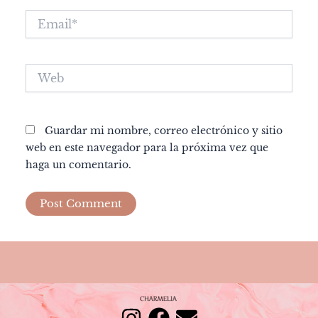
Email*
Web
Guardar mi nombre, correo electrónico y sitio
web en este navegador para la próxima vez que
haga un comentario.