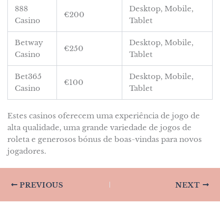
888
Desktop, Mobile,
€200
Casino
Tablet
Betway
Desktop, Mobile,
€250
Casino
Tablet
Bet365
Desktop, Mobile,
€100
Casino
Tablet
Estes casinos oferecem uma experiência de jogo de
alta qualidade, uma grande variedade de jogos de
roleta e generosos bónus de boas-vindas para novos
jogadores.
PREVIOUS
NEXT