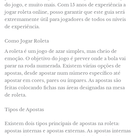
do jogo, e muito mais. Com 15 anos de experiência a
jogar roleta online, posso garantir que este
guia será
extremamente útil para jogadores de todos os níveis
de experiência.
Como Jogar Roleta
A roleta é um jogo de azar simples, mas cheio de
emoção. O objetivo do jogo é prever onde a bola vai
parar na roda numerada. Existem várias opções de
apostas, desde apostar num número específico até
apostar em cores, pares ou ímpares. As apostas são
feitas colocando fichas nas áreas designadas na mesa
de roleta.
Tipos de Apostas
Existem dois tipos principais de apostas na roleta:
apostas internas e apostas externas. As apostas internas