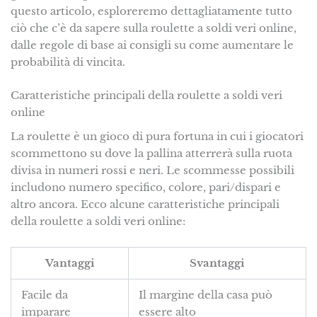
questo articolo, esploreremo dettagliatamente tutto
ciò che c’è da sapere sulla
roulette a soldi veri online,
dalle regole di base ai consigli su come aumentare le
probabilità di vincita.
Caratteristiche principali della roulette a soldi veri
online
La roulette è un gioco di pura fortuna in cui i giocatori
scommettono su dove la pallina atterrerà sulla ruota
divisa in numeri rossi e neri. Le scommesse possibili
includono numero specifico, colore, pari/dispari e
altro ancora. Ecco alcune caratteristiche principali
della roulette a soldi veri online:
Vantaggi
Svantaggi
Facile da
Il margine della casa può
imparare
essere alto