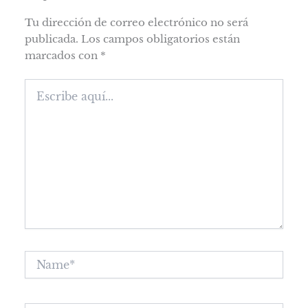
Tu dirección de correo electrónico no será
publicada.
Los campos obligatorios están
marcados con
*
Escribe
aquí...
Name*