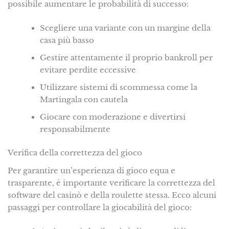
possibile aumentare le probabilità di successo:
Scegliere una variante con un margine della
casa più basso
Gestire attentamente il proprio bankroll per
evitare perdite eccessive
Utilizzare sistemi di scommessa come la
Martingala con cautela
Giocare con moderazione e divertirsi
responsabilmente
Verifica della correttezza del gioco
Per garantire un’esperienza di gioco equa e
trasparente, è importante verificare la correttezza del
software del casinò e della roulette stessa. Ecco alcuni
passaggi per controllare la giocabilità del gioco: