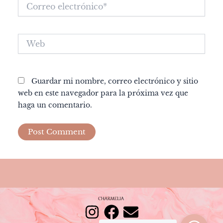
Correo
electrónico*
Web
Guardar mi nombre, correo electrónico y sitio
web en este navegador para la próxima vez que
haga un comentario.
I
F
E