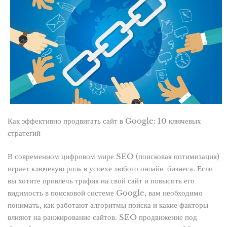
Как эффективно продвигать сайт в Google: 10 ключевых
стратегий
В современном цифровом мире SEO (поисковая оптимизация)
играет ключевую роль в успехе любого онлайн-бизнеса. Если
вы хотите привлечь трафик на свой сайт и повысить его
видимость в поисковой системе Google, вам необходимо
понимать, как работают алгоритмы поиска и какие факторы
влияют на ранжирование сайтов. SEO продвижение под