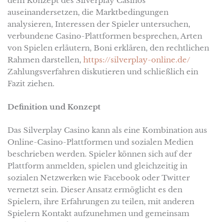
dem Konzept des Silverplay Casinos
auseinandersetzen, die Marktbedingungen
analysieren, Interessen der Spieler untersuchen,
verbundene Casino-Plattformen besprechen, Arten
von Spielen erläutern, Boni erklären, den rechtlichen
Rahmen darstellen,
https://silverplay-online.de/
Zahlungsverfahren diskutieren und schließlich ein
Fazit ziehen.
Definition und Konzept
Das Silverplay Casino kann als eine Kombination aus
Online-Casino-Plattformen und sozialen Medien
beschrieben werden. Spieler können sich auf der
Plattform anmelden, spielen und gleichzeitig in
sozialen Netzwerken wie Facebook oder Twitter
vernetzt sein. Dieser Ansatz ermöglicht es den
Spielern, ihre Erfahrungen zu teilen, mit anderen
Spielern Kontakt aufzunehmen und gemeinsam