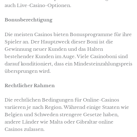
auch Live-Casino-Optionen.
Bonusberechtigung
Die meisten Casinos bieten Bonusprogramme für ihre
Spieler an. Der Hauptzweck dieser Boni ist die
Gewinnung neuer Kunden und das Halten
bestehender Kunden im Auge. Viele Casinoboni sind
darauf konditioniert, dass ein Mindesteinzahlungspreis
übersprungen wird.
Rechtlicher Rahmen
Die rechtlichen Bedingungen für Online-Casinos
variieren je nach Region. Während einige Staaten wie
Belgien und Schweden strengere Gesetze haben,
andere Länder wie Malta oder Gibraltar online
Casinos zulassen.