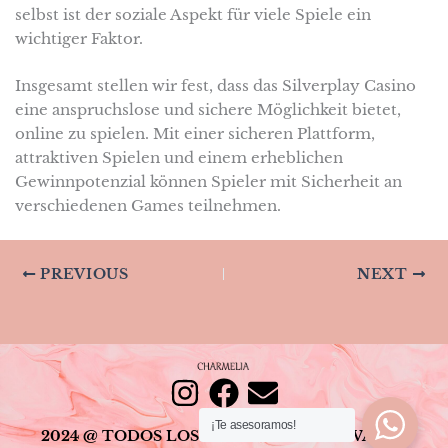
selbst ist der soziale Aspekt für viele Spiele ein
wichtiger Faktor.
Insgesamt stellen wir fest, dass das Silverplay Casino
eine anspruchslose und sichere Möglichkeit bietet,
online zu spielen. Mit einer sicheren Plattform,
attraktiven Spielen und einem erheblichen
Gewinnpotenzial können Spieler mit Sicherheit an
verschiedenen Games teilnehmen.
PREVIOUS
NEXT
I
F
E
¡Te asesoramos!
n
a
n
2024 @ TODOS LOS DERECHOS RESERVADOS