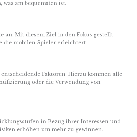
, was am bequemsten ist.
 an. Mit diesem Ziel in den Fokus gestellt
die mobilen Spieler erleichtert.
e entscheidende Faktoren. Hierzu kommen alle
tifizierung oder die Verwendung von
icklungsstufen in Bezug ihrer Interessen und
 Risiken erhöhen um mehr zu gewinnen.