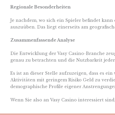
Regionale Besonderheiten
Je nachdem, wo sich ein Spieler befindet kann
auszuüben. Das liegt einerseits am geografis
Zusammenfassende Analyse
Die Entwicklung der Vasy Casino-Branche zeugt
genau zu betrachten und die Nutzbarkeit jeder
Es ist an dieser Stelle aufzuzeigen, dass es e
Aktivitäten mit geringem Risiko Geld zu verdi
demographische Profile eigener Anstrengungen
Wenn Sie also an Vasy Casino interessiert sin