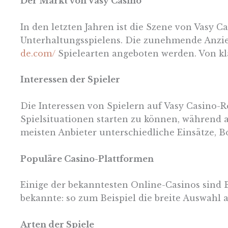
Der Markt von Vasy Casino
In den letzten Jahren ist die Szene von Vasy C
Unterhaltungsspielens. Die zunehmende Anziehu
de.com/
Spielearten angeboten werden. Von kla
Interessen der Spieler
Die Interessen von Spielern auf Vasy Casino-Re
Spielsituationen starten zu können, während 
meisten Anbieter unterschiedliche Einsätze, 
Populäre Casino-Plattformen
Einige der bekanntesten Online-Casinos sind B
bekannte: so zum Beispiel die breite Auswahl
Arten der Spiele