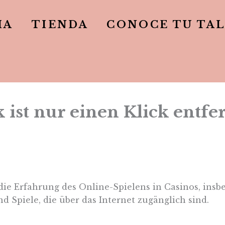
IA
TIENDA
CONOCE TU TA
 ist nur einen Klick entfer
die Erfahrung des Online-Spielens in Casinos, insb
d Spiele, die über das Internet zugänglich sind.