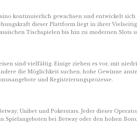
asino kontinuierlich gewachsen und entwickelt sich
ngskraft dieser Plattform liegt in ihrer Vielseiti
ssischen Tischspielen bis hin zu modernen Slots und
isen sind vielfältig. Einige ziehen es vor, mit nie
andere die Möglichkeit suchen, hohe Gewinne anst
Bonusangebote und Registrierungsprozesse.
etway, Unibet und Pokerstars. Jeder dieser Operator
 an Spielangeboten bei Betway oder den hohen Bon