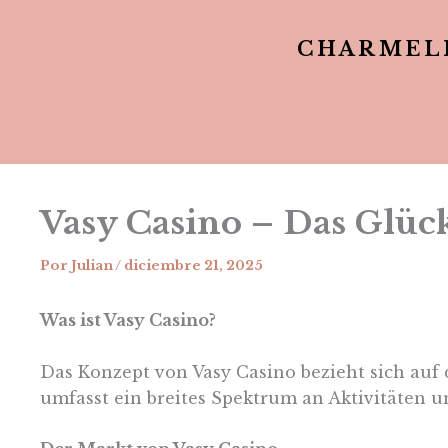
CHARMEL
Vasy Casino – Das Glück
Por
Julian
/
diciembre 21, 2025
Was ist Vasy Casino?
Das Konzept von Vasy Casino bezieht sich auf 
umfasst ein breites Spektrum an Aktivitäten un