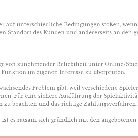
 er auf unterschiedliche Bedingungen stoßen, wenn 
chen Standort des Kunden und andererseits an den 
 von zunehmender Beliebtheit unter Online-Spieler
 Funktion im eigenen Interesse zu überprüfen.
in wachsendes Problem gibt, weil verschiedene Spiel
enen. Für eine sichere Ausführung der Spielaktivit
 zu beachten und das richtige Zahlungsverfahren f
d, ist es ratsam, sich gründlich mit den angeboten