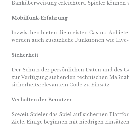
Banküberweisung erleichtert. Spieler können 
Mobilfunk-Erfahrung
Inzwischen bieten die meisten Casino-Anbieter
werden auch zusätzliche Funktionen wie Live-
Sicherheit
Der Schutz der persönlichen Daten und des Ge
zur Verfügung stehenden technischen Maßnahm
sicherheitsrelevantem Code zu Einsatz.
Verhalten der Benutzer
Soweit Spieler das Spiel auf sichernen Plattf
Ziele. Einige beginnen mit niedrigen Einsätz