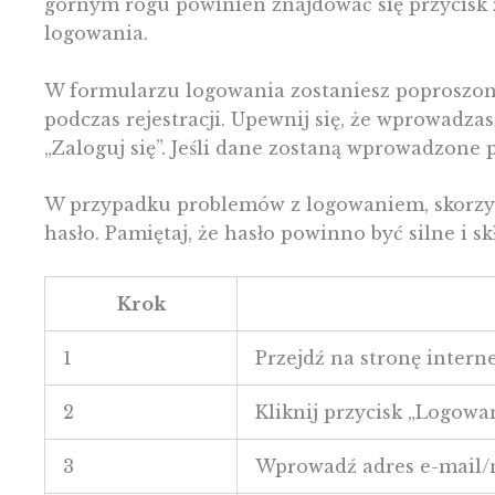
górnym rogu powinien znajdować się przycisk 
logowania.
W formularzu logowania zostaniesz poproszony
podczas rejestracji. Upewnij się, że wprowadza
„Zaloguj się”. Jeśli dane zostaną wprowadzone
W przypadku problemów z logowaniem, skorzysta
hasło. Pamiętaj, że hasło powinno być silne i s
Krok
1
Przejdź na stronę intern
2
Kliknij przycisk „Logowan
3
Wprowadź adres e-mail/n