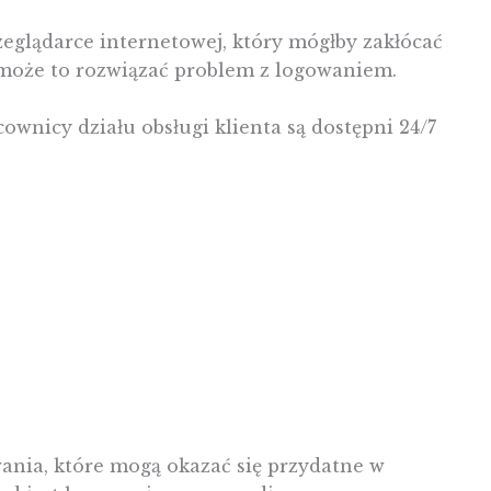
eglądarce internetowej, który mógłby zakłócać
i może to rozwiązać problem z logowaniem.
cownicy działu obsługi klienta są dostępni 24/7
ania, które mogą okazać się przydatne w