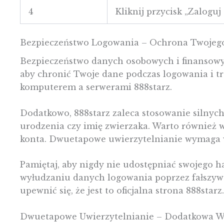
4
Kliknij przycisk „Zaloguj s
Bezpieczeństwo Logowania – Ochrona Twojeg
Bezpieczeństwo danych osobowych i finansowyc
aby chronić Twoje dane podczas logowania i tr
komputerem a serwerami 888starz.
Dodatkowo, 888starz zaleca stosowanie silnych 
urodzenia czy imię zwierzaka. Warto również 
konta. Dwuetapowe uwierzytelnianie wymaga w
Pamiętaj, aby nigdy nie udostępniać swojego h
wyłudzaniu danych logowania poprzez fałszywe
upewnić się, że jest to oficjalna strona 888starz.
Dwuetapowe Uwierzytelnianie – Dodatkowa W