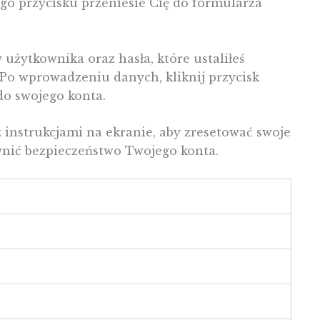
go przycisku przeniesie Cię do formularza
żytkownika oraz hasła, które ustaliłeś
. Po wprowadzeniu danych, kliknij przycisk
do swojego konta.
 instrukcjami na ekranie, aby zresetować swoje
pewnić bezpieczeństwo Twojego konta.