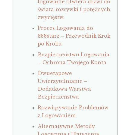
logowanie otwiera drzwi do
świata rozrywki i potężnych
zwycięstw.
Proces Logowania do
888starz – Przewodnik Krok
po Kroku
Bezpieczeństwo Logowania
– Ochrona Twojego Konta
Dwuetapowe
Uwierzytelnianie –
Dodatkowa Warstwa
Bezpieczeństwa
Rozwiązywanie Problemów
z Logowaniem
Alternatywne Metody
Logowania i Ułatwienia