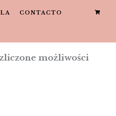
LLA
CONTACTO
ezliczone możliwości