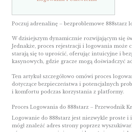
Poczuj adrenalinę – bezproblemowe 888starz lo
W dzisiejszym dynamicznie rozwijającym się świ
Jednakże, proces rejestracji i logowania może 
starają się to uprościć, oferując intuicyjne i b
kasynowych, gdzie gracze mogą doświadczyć ad
Ten artykuł szczegółowo omówi proces logowani
dotyczące bezpieczeństwa i potencjalnych prob
i komfortu podczas korzystania z platformy.
Proces Logowania do 888starz – Przewodnik K
Logowanie do 888starz jest niezwykle proste i 
mógł znaleźć adres strony poprzez wyszukiwar