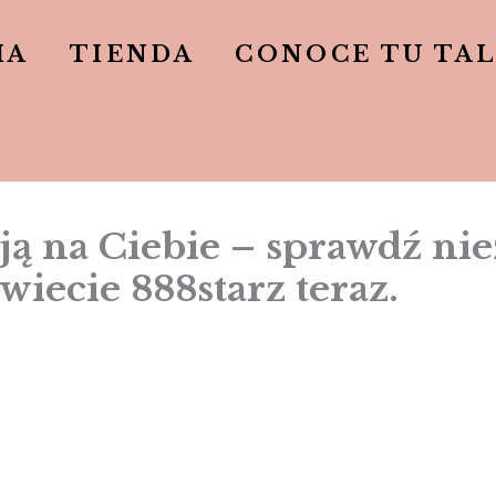
IA
TIENDA
CONOCE TU TA
ją na Ciebie – sprawdź ni
wiecie 888starz teraz.