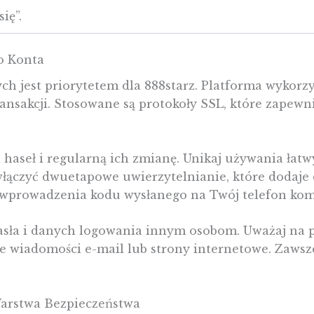
ię”.
o Konta
h jest priorytetem dla 888starz. Platforma wykorz
ansakcji. Stosowane są protokoły SSL, które zapew
haseł i regularną ich zmianę. Unikaj używania łatwy
włączyć dwuetapowe uwierzytelnianie, które dodaj
prowadzenia kodu wysłanego na Twój telefon komór
asła i danych logowania innym osobom. Uważaj na p
 wiadomości e-mail lub strony internetowe. Zawsze
arstwa Bezpieczeństwa