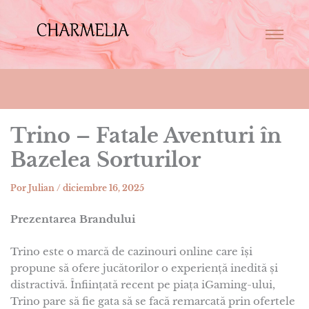
Trino – Fatale Aventuri în
Bazelea Sorturilor
Por
Julian
/
diciembre 16, 2025
Prezentarea Brandului
Trino este o marcă de cazinouri online care își
propune să ofere jucătorilor o experiență inedită și
distractivă. Înființată recent pe piața iGaming-ului,
Trino pare să fie gata să se facă remarcată prin ofertele