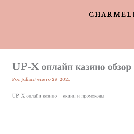
CHARMEL
UP-X онлайн казино обзор 
Por
Julian
/
enero 29, 2025
UP-X онлайн казино – акции и промокоды