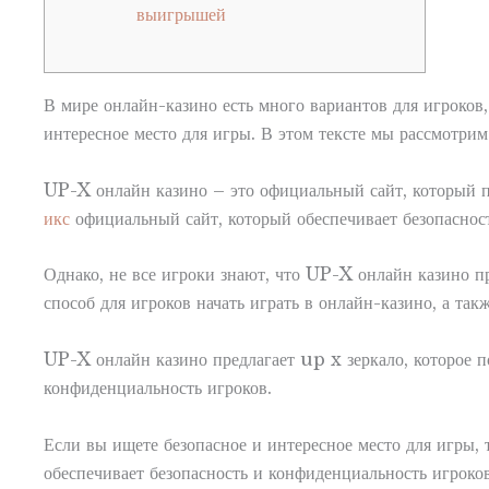
выигрышей
В мире онлайн-казино есть много вариантов для игроков
интересное место для игры. В этом тексте мы рассмотри
UP-X онлайн казино – это официальный сайт, который п
икс
официальный сайт, который обеспечивает безопаснос
Однако, не все игроки знают, что UP-X онлайн казино 
способ для игроков начать играть в онлайн-казино, а та
UP-X онлайн казино предлагает up x зеркало, которое по
конфиденциальность игроков.
Если вы ищете безопасное и интересное место для игры
обеспечивает безопасность и конфиденциальность игроков