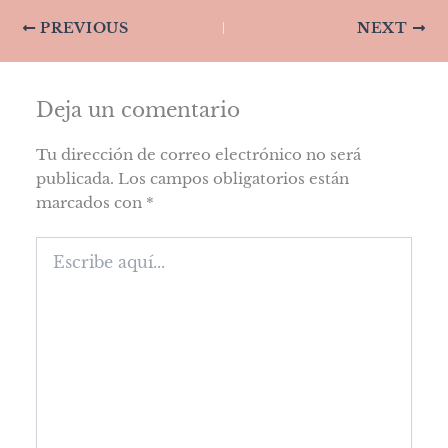
PREVIOUS
NEXT
Deja un comentario
Tu dirección de correo electrónico no será
publicada.
Los campos obligatorios están
marcados con
*
Escribe
aquí...