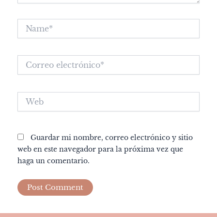
Name*
Correo
electrónico*
Web
Guardar mi nombre, correo electrónico y sitio
web en este navegador para la próxima vez que
haga un comentario.