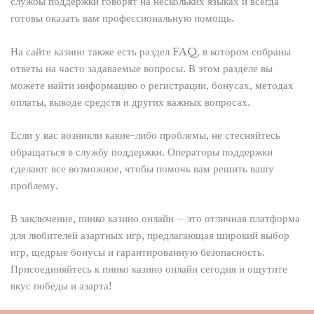
службы поддержки говорят на нескольких языках и всегда
готовы оказать вам профессиональную помощь.
На сайте казино также есть раздел FAQ, в котором собраны
ответы на часто задаваемые вопросы. В этом разделе вы
можете найти информацию о регистрации, бонусах, методах
оплаты, выводе средств и других важных вопросах.
Если у вас возникли какие-либо проблемы, не стесняйтесь
обращаться в службу поддержки. Операторы поддержки
сделают все возможное, чтобы помочь вам решить вашу
проблему.
В заключение, пинко казино онлайн – это отличная платформа
для любителей азартных игр, предлагающая широкий выбор
игр, щедрые бонусы и гарантированную безопасность.
Присоединяйтесь к пинко казино онлайн сегодня и ощутите
вкус победы и азарта!