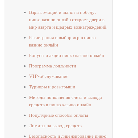
Взрыв эмоций и шанс на победу:
пинко казино онлайн откроет двери в
мир азарта и щедрых вознаграждений.
Регистрация и выбор игр в пинко
казино онлайн
Бонусы и акции пинко казино онлайн
Программа лояльности
VIP-обслуживание
Турниры и розыгрыши
Методы пополнения счета и вывода
средств в пинко казино онлайн
Популярные способы оплаты
Лимиты на вывод средств
Безопасность и лицензирование пинко