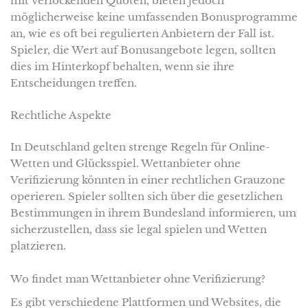
mit verlockenden Quoten, bieten jedoch
möglicherweise keine umfassenden Bonusprogramme
an, wie es oft bei regulierten Anbietern der Fall ist.
Spieler, die Wert auf Bonusangebote legen, sollten
dies im Hinterkopf behalten, wenn sie ihre
Entscheidungen treffen.
Rechtliche Aspekte
In Deutschland gelten strenge Regeln für Online-
Wetten und Glücksspiel. Wettanbieter ohne
Verifizierung könnten in einer rechtlichen Grauzone
operieren. Spieler sollten sich über die gesetzlichen
Bestimmungen in ihrem Bundesland informieren, um
sicherzustellen, dass sie legal spielen und Wetten
platzieren.
Wo findet man Wettanbieter ohne Verifizierung?
Es gibt verschiedene Plattformen und Websites, die