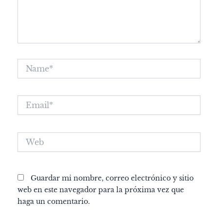
Name*
Email*
Web
Guardar mi nombre, correo electrónico y sitio
web en este navegador para la próxima vez que
haga un comentario.