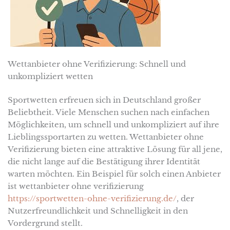
Wettanbieter ohne Verifizierung: Schnell und
unkompliziert wetten
Sportwetten erfreuen sich in Deutschland großer
Beliebtheit. Viele Menschen suchen nach einfachen
Möglichkeiten, um schnell und unkompliziert auf ihre
Lieblingssportarten zu wetten. Wettanbieter ohne
Verifizierung bieten eine attraktive Lösung für all jene,
die nicht lange auf die Bestätigung ihrer Identität
warten möchten. Ein Beispiel für solch einen Anbieter
ist wettanbieter ohne verifizierung
https://sportwetten-ohne-verifizierung.de/
, der
Nutzerfreundlichkeit und Schnelligkeit in den
Vordergrund stellt.