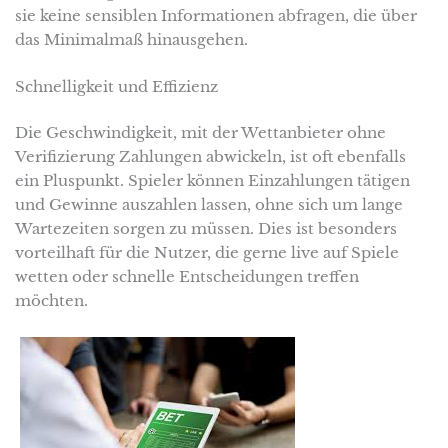
sie keine sensiblen Informationen abfragen, die über
das Minimalmaß hinausgehen.
Schnelligkeit und Effizienz
Die Geschwindigkeit, mit der Wettanbieter ohne
Verifizierung Zahlungen abwickeln, ist oft ebenfalls
ein Pluspunkt. Spieler können Einzahlungen tätigen
und Gewinne auszahlen lassen, ohne sich um lange
Wartezeiten sorgen zu müssen. Dies ist besonders
vorteilhaft für die Nutzer, die gerne live auf Spiele
wetten oder schnelle Entscheidungen treffen
möchten.