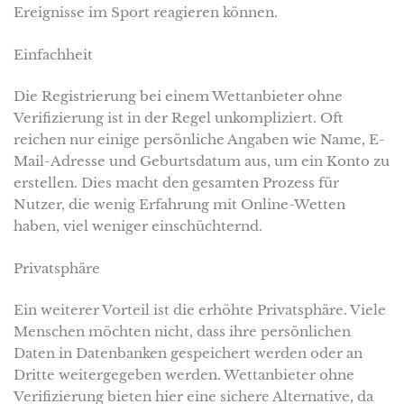
Ereignisse im Sport reagieren können.
Einfachheit
Die Registrierung bei einem Wettanbieter ohne
Verifizierung ist in der Regel unkompliziert. Oft
reichen nur einige persönliche Angaben wie Name, E-
Mail-Adresse und Geburtsdatum aus, um ein Konto zu
erstellen. Dies macht den gesamten Prozess für
Nutzer, die wenig Erfahrung mit Online-Wetten
haben, viel weniger einschüchternd.
Privatsphäre
Ein weiterer Vorteil ist die erhöhte Privatsphäre. Viele
Menschen möchten nicht, dass ihre persönlichen
Daten in Datenbanken gespeichert werden oder an
Dritte weitergegeben werden. Wettanbieter ohne
Verifizierung bieten hier eine sichere Alternative, da