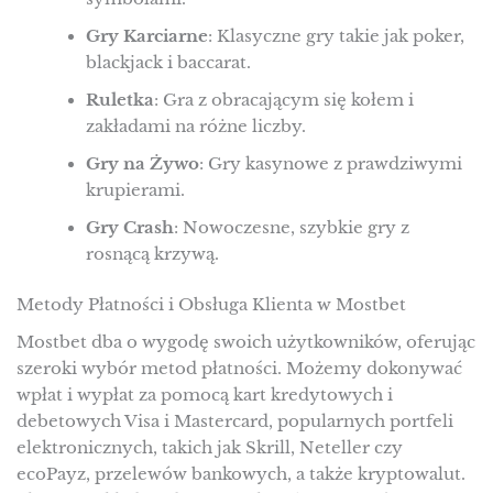
Gry Karciarne
: Klasyczne gry takie jak poker,
blackjack i baccarat.
Ruletka
: Gra z obracającym się kołem i
zakładami na różne liczby.
Gry na Żywo
: Gry kasynowe z prawdziwymi
krupierami.
Gry Crash
: Nowoczesne, szybkie gry z
rosnącą krzywą.
Metody Płatności i Obsługa Klienta w Mostbet
Mostbet dba o wygodę swoich użytkowników, oferując
szeroki wybór metod płatności. Możemy dokonywać
wpłat i wypłat za pomocą kart kredytowych i
debetowych Visa i Mastercard, popularnych portfeli
elektronicznych, takich jak Skrill, Neteller czy
ecoPayz, przelewów bankowych, a także kryptowalut.