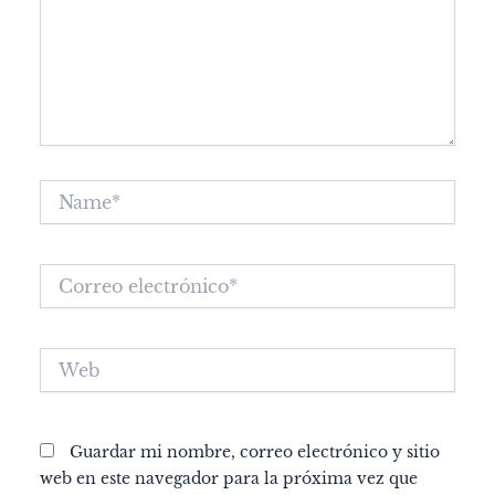
Name*
Correo
electrónico*
Web
Guardar mi nombre, correo electrónico y sitio
web en este navegador para la próxima vez que