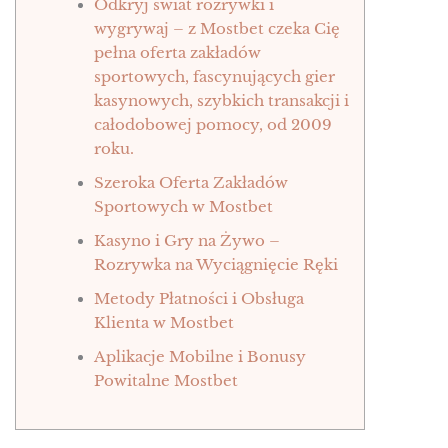
Odkryj świat rozrywki i
wygrywaj – z Mostbet czeka Cię
pełna oferta zakładów
sportowych, fascynujących gier
kasynowych, szybkich transakcji i
całodobowej pomocy, od 2009
roku.
Szeroka Oferta Zakładów
Sportowych w Mostbet
Kasyno i Gry na Żywo –
Rozrywka na Wyciągnięcie Ręki
Metody Płatności i Obsługa
Klienta w Mostbet
Aplikacje Mobilne i Bonusy
Powitalne Mostbet