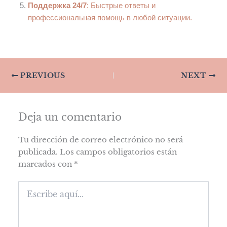
Поддержка 24/7
: Быстрые ответы и
профессиональная помощь в любой ситуации.
PREVIOUS
NEXT
Deja un comentario
Tu dirección de correo electrónico no será
publicada.
Los campos obligatorios están
marcados con
*
Escribe
aquí...