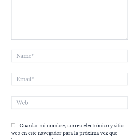
Name*
Email*
Web
Guardar mi nombre, correo electrónico y sitio
web en este navegador para la próxima vez que