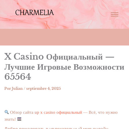
X Casino Официальный —
Лучшие Игровые Возможности
65564
Por
Julian
/
septiembre 4, 2025
Обзор сайта
up x casino официальный
— Всё, что нужно
знать!