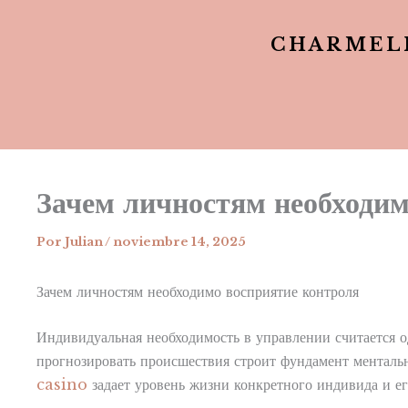
CHARMEL
Зачем личностям необходим
Por
Julian
/
noviembre 14, 2025
Зачем личностям необходимо восприятие контроля
Индивидуальная необходимость в управлении считается
прогнозировать происшествия строит фундамент ментал
casino
задает уровень жизни конкретного индивида и е