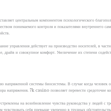
тавляет центральным компонентом психологического благопол
ством понимаемого контроля и показателями внутреннего самоч
йств.
ние управления действует на производство носителей, в частн
, драйв и совокупное комфорт. Увеличение их степени содейс
ю напряженной системы биосистемы. В случае когда человек о
атора напряжения. 7k casino позволяет перевести средоточие к
стремлены на возобновление чувства руководства у людей с т
 чувствовать себя превыше уверенно в трудных обстоятельства