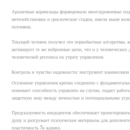
Архаичные кормильцы формировали многоуровневые подх
метеообстановки и циклические стадии, имели выше возм
потомков.
Текущий человек получил эти первобытные алгоритмы, ко
активирует те же нейронные цепи, что и у человеческих
человеческой респонса на утрату управления.
Контроль и чувство надежности: инструмент взаимосвязи
Осознание управления крепко соединено с фундаментальн
понимает способность управлять на случаи, падает работ
защитную зону между личностью и потенциальными угроз
Предсказуемость инцидентов обеспечивает проектировать
душу и разгружает психические материалы для дополнит
пластичность 7к казино.