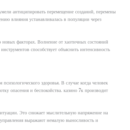
умели антиципировать перемещение созданий, перемены
ению влияния устанавливалась в популяции через
о новых факторах. Волнение от хаотичных состояний
х инструментов способствует объяснить интенсивность
 психологического здоровья. В случае когда человек
отку опасения и беспокойства. казино 7к производит
 ситуации. Это снижает мыслительную напряжение на
о управления выражают немалую выносливость и