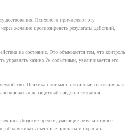
 существования. Психологи причисляют эту
через желание прогнозировать результаты действий,
ствия на состояние. Это объясняется тем, что контроль
ть управлять казино 7к событиями, увеличивается его
неудобство. Психика понимает хаотичные состояния как
ализировать как защитный средство сознания.
елекции. Людские предки, умеющие результативнее
, обнаруживать съестные припасы и охранять