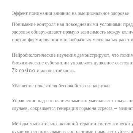
Эффект понимания влияния на эмоциональное здоровье
Понимание контроля над повседневными условиями предс
здоровья обнаруживают прямую зависимость между количе
против формирования многообразных ментальных расстро
Нейробиологические изучения демонстрируют, что понима
биохимические субстанции управляют душевное состояние
7k casino и жизнестойкости.
Убавление показателя беспокойства и нагрузки
Управление над состоянием заметно уменьшает стимуляци
случаев, сокращается генерация гормона стресса – меди
Методы мыслительно-активной терапии систематически у
руководства помыслами и состояниями помогает субъектам