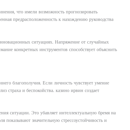
инения, что имели возможность прогнозировать
венная предрасположенность к нахождению руководства
инновационных ситуациях. Напряжение от случайных
имание конкретных инструментов способствует объяснить
ннего благополучия. Если личность чувствует умение
из страха и беспокойства. казино ирвин создает
ения ситуации. Это убавляет интеллектуальную бремя на
ля показывают значительную стрессоустойчивость и