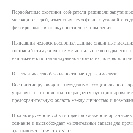
Первобытные охотники-собиратели развивали запутанные
миграцию зверей, изменения атмосферных условий и год
фиксировалась в совокупности через поколения.
Нынешний человек воспринял данные старинные механизм
состояний стимулирует те же ментальные контуры, что и
напряженность индивидуальной ответа на потерю влияни
Власть и чувство безопасности: метод взаимосвязи
Восприятие руководства неотделимо ассоциировано с кор
управлять на инциденты, сокращается функционирование л
предохранительную область между личностью и возмож
Прогнозируемость событий дает возможность организовыв
сознание и высвобождает мыслительные запасы для проч
адаптивность irwin casino.