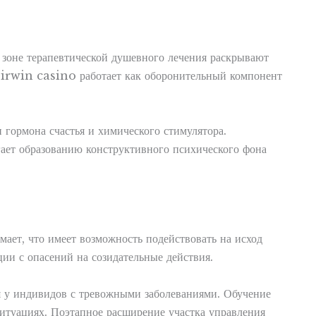
зоне терапевтической душевного лечения раскрывают
. irwin casino работает как оборонительный компонент
 гормона счастья и химического стимулятора.
ает образованию конструктивного психического фона
ает, что имеет возможность подействовать на исход
ции с опасений на созидательные действия.
 у индивидов с тревожными заболеваниями. Обучение
итуациях. Поэтапное расширение участка управления