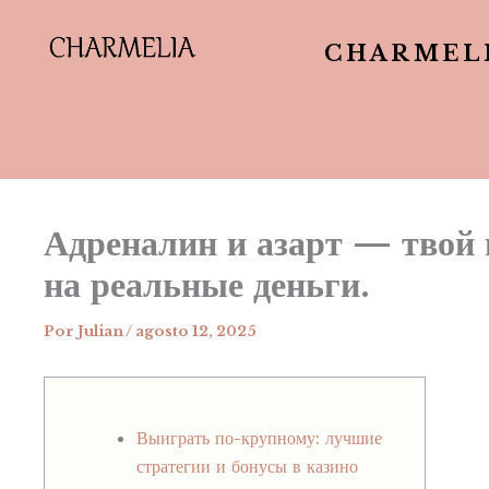
CHARMEL
Адреналин и азарт — твой
на реальные деньги.
Por
Julian
/
agosto 12, 2025
Выиграть по-крупному: лучшие
стратегии и бонусы в казино