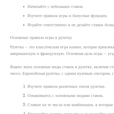
Начинайте с небольших ставок.
Изучите правила игры и бонусные функции.
Играйте ответственно и не делайте ставки боль
Основные правила игры в рулетку
Рулетка – это классическая игра казино, которая привле
американскую и французскую. Основная цель игры – угад
Важно знать основные виды ставок в рулетке, включая ст
чисел. Европейская рулетка, с одним нулевым сектором, с
Изучите правила различных типов рулетки.
Ознакомьтесь с основными видами ставок.
Ставьте на те числа или комбинации, в которые 
Управляйте своими ставками и не рискуйте сл