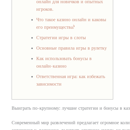
онлайн для новичков и опытных
игроков.
Что такое казино онлайн и каковы
его преимущества?
Стратегии игры в слоты
Основные правила игры в рулетку
Как использовать бонусы в
онлайн-казино
Ответственная игра: как избежать
зависимости
Выиграть по-крупному: лучшие стратегии и бонусы в ка
Современный мир развлечений предлагает огромное колич
ощущения и, возможно, выиграть крупную сумму, не выхо