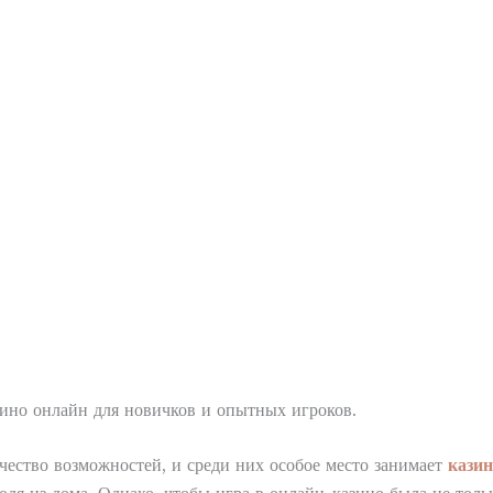
зино онлайн для новичков и опытных игроков.
ество возможностей, и среди них особое место занимает
казин
дя из дома. Однако, чтобы игра в онлайн-казино была не толь