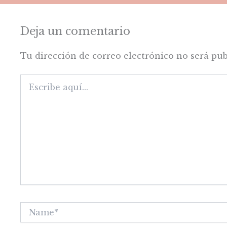
Deja un comentario
Tu dirección de correo electrónico no será pub
Escribe
aquí...
Name*