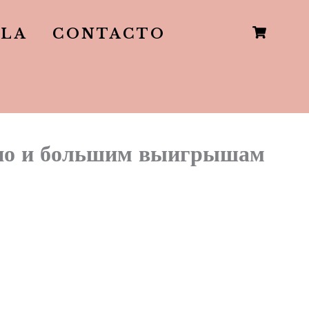
LLA
CONTACTO
ино и большим выигрышам