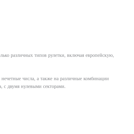
колько различных типов рулетки, включая европейскую,
и нечетные числа, а также на различные комбинации
а, с двумя нулевыми секторами.