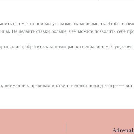
нить о том, что они могут вызывать зависимость. Чтобы избеж
ницы. Не делайте ставки больше, чем можете позволить себе пр
азартных игр, обратитесь за помощью к специалистам. Существ
ий, внимание к правилам и ответственный подход к игре — вот