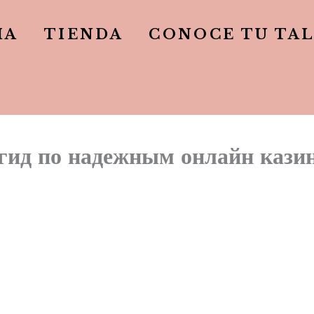
IA
TIENDA
CONOCE TU TA
 гид по надежным онлайн каз