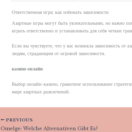
Ответственная игра: как избежать зависимости
Азартные игры могут быть увлекательными, но важно пом
играть ответственно и устанавливать для себя четкие гра
Если вы чувствуете, что у вас возникла зависимость от 
людям, страдающим от игровой зависимости.
казино онлайн
Выбор онлайн-казино, грамотное использование стратег
мире азартных развлечений.
PREVIOUS
Omelge: Welche Alternativen Gibt Es?