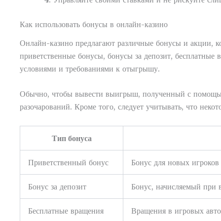
Как использовать бонусы в онлайн-казино
Онлайн-казино предлагают различные бонусы и акции, к
приветственные бонусы, бонусы за депозит, бесплатные 
условиями и требованиями к отыгрышу.
Обычно, чтобы вывести выигрыш, полученный с помощью 
разочарований. Кроме того, следует учитывать, что неко
Тип бонуса
Приветственный бонус
Бонус для новых игроков
Бонус за депозит
Бонус, начисляемый при 
Бесплатные вращения
Вращения в игровых автом