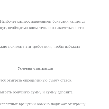
 Наиболее распространенными бонусами являются
нус, необходимо внимательно ознакомиться с его
жно понимать эти требования, чтобы избежать
Условия отыгрыша
тся отыграть определенную сумму ставок.
ыграть бонусную сумму и сумму депозита.
есплатных вращений обычно подлежат отыгрышу.