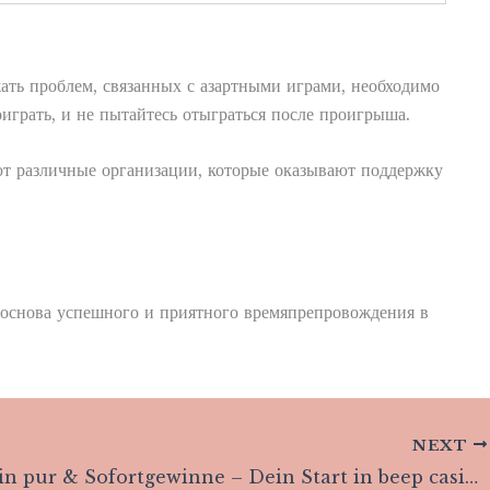
ать проблем, связанных с азартными играми, необходимо
оиграть, и не пытайтесь отыграться после проигрыша.
уют различные организации, которые оказывают поддержку
 основа успешного и приятного времяпрепровождения в
NEXT
Adrenalin pur & Sofortgewinne – Dein Start in beep casino wartet schon