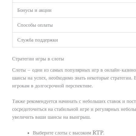
Бонусы и акции
Способы оплаты
Служба поддержки
Стратегии игры в слоты
Слоты – одни из самых популярных игр в онлайн-казино
шансы на успех, необходимо знать некоторые стратегии.
игрокам в долгосрочной перспективе.
Также рекомендуется начинать с небольших ставок и пост
сосредоточиться на стабильной игре и регулярных небол
увеличить ваши шансы на выигрыш.
Выберите слоты с высоким RTP.