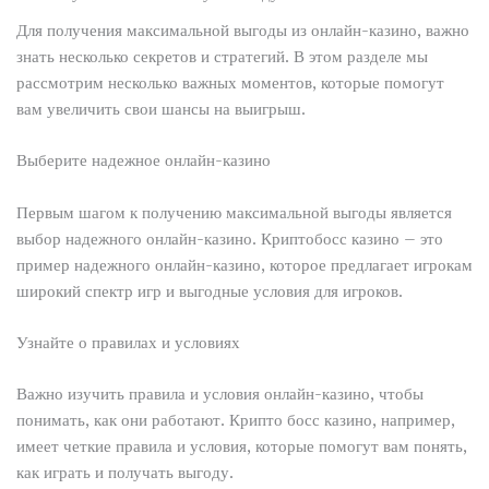
Для получения максимальной выгоды из онлайн-казино, важно
знать несколько секретов и стратегий. В этом разделе мы
рассмотрим несколько важных моментов, которые помогут
вам увеличить свои шансы на выигрыш.
Выберите надежное онлайн-казино
Первым шагом к получению максимальной выгоды является
выбор надежного онлайн-казино. Криптобосс казино – это
пример надежного онлайн-казино, которое предлагает игрокам
широкий спектр игр и выгодные условия для игроков.
Узнайте о правилах и условиях
Важно изучить правила и условия онлайн-казино, чтобы
понимать, как они работают. Крипто босс казино, например,
имеет четкие правила и условия, которые помогут вам понять,
как играть и получать выгоду.