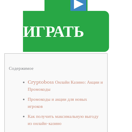
ИГРАТЬ
Содержимое
Cryptoboss Онлайн Казино: Акции и
Промокоды
Промокоды и акции для новых
игроков
Как получить максимальную выгоду
из онлайн-казино