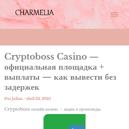
Cryptoboss Casino —
официальная площадка +
выплаты — как вывести без
задержек
Por
Julian
/
abril 22, 2025
Cryptoboss онлайн казино – акции и промокоды