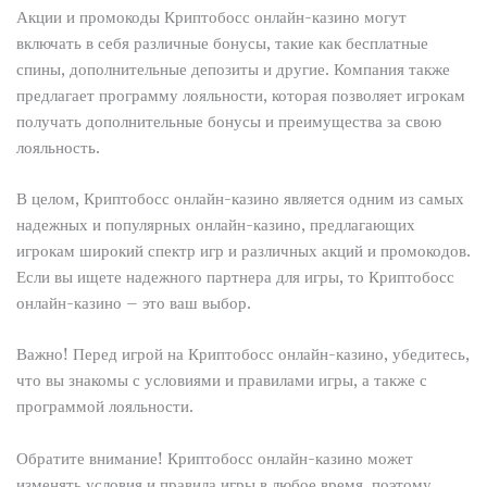
Акции и промокоды Криптобосс онлайн-казино могут
включать в себя различные бонусы, такие как бесплатные
спины, дополнительные депозиты и другие. Компания также
предлагает программу лояльности, которая позволяет игрокам
получать дополнительные бонусы и преимущества за свою
лояльность.
В целом, Криптобосс онлайн-казино является одним из самых
надежных и популярных онлайн-казино, предлагающих
игрокам широкий спектр игр и различных акций и промокодов.
Если вы ищете надежного партнера для игры, то Криптобосс
онлайн-казино – это ваш выбор.
Важно! Перед игрой на Криптобосс онлайн-казино, убедитесь,
что вы знакомы с условиями и правилами игры, а также с
программой лояльности.
Обратите внимание! Криптобосс онлайн-казино может
изменять условия и правила игры в любое время, поэтому