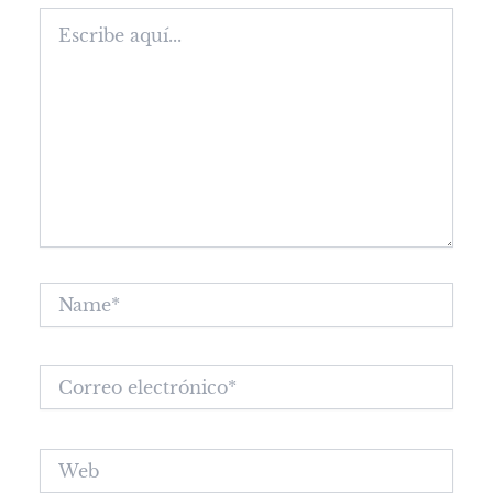
Escribe
aquí...
Name*
Correo
electrónico*
Web