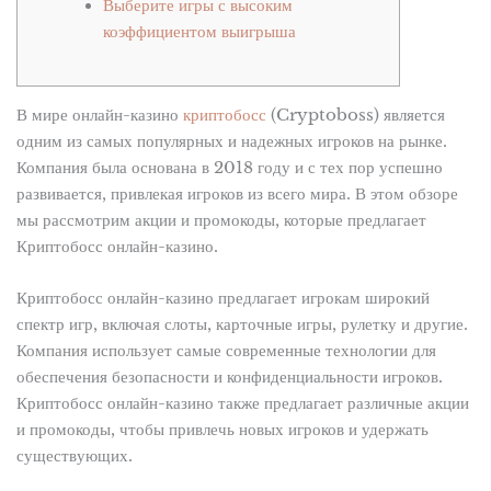
Выберите игры с высоким
коэффициентом выигрыша
В мире онлайн-казино
криптобосс
(Cryptoboss) является
одним из самых популярных и надежных игроков на рынке.
Компания была основана в 2018 году и с тех пор успешно
развивается, привлекая игроков из всего мира. В этом обзоре
мы рассмотрим акции и промокоды, которые предлагает
Криптобосс онлайн-казино.
Криптобосс онлайн-казино предлагает игрокам широкий
спектр игр, включая слоты, карточные игры, рулетку и другие.
Компания использует самые современные технологии для
обеспечения безопасности и конфиденциальности игроков.
Криптобосс онлайн-казино также предлагает различные акции
и промокоды, чтобы привлечь новых игроков и удержать
существующих.