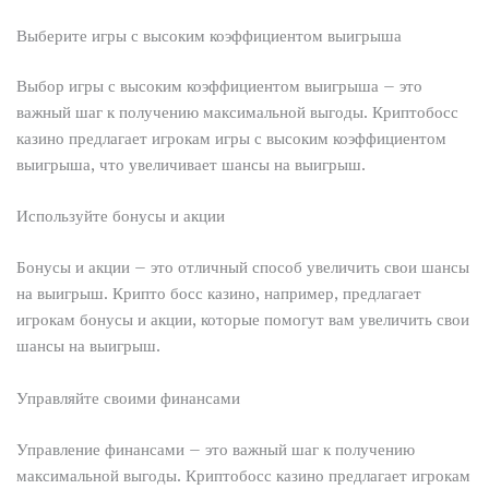
Выберите игры с высоким коэффициентом выигрыша
Выбор игры с высоким коэффициентом выигрыша – это
важный шаг к получению максимальной выгоды. Криптобосс
казино предлагает игрокам игры с высоким коэффициентом
выигрыша, что увеличивает шансы на выигрыш.
Используйте бонусы и акции
Бонусы и акции – это отличный способ увеличить свои шансы
на выигрыш. Крипто босс казино, например, предлагает
игрокам бонусы и акции, которые помогут вам увеличить свои
шансы на выигрыш.
Управляйте своими финансами
Управление финансами – это важный шаг к получению
максимальной выгоды. Криптобосс казино предлагает игрокам