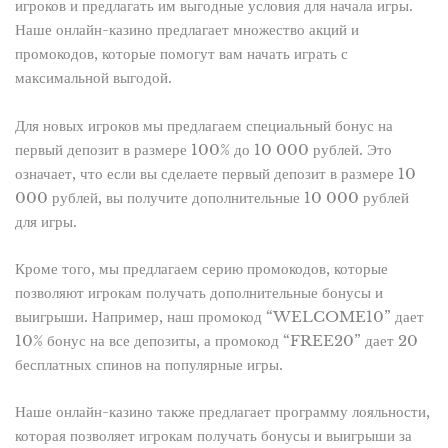
игроков и предлагать им выгодные условия для начала игры.
Наше онлайн-казино предлагает множество акций и
промокодов, которые помогут вам начать играть с
максимальной выгодой.
Для новых игроков мы предлагаем специальный бонус на
первый депозит в размере 100% до 10 000 рублей. Это
означает, что если вы сделаете первый депозит в размере 10
000 рублей, вы получите дополнительные 10 000 рублей
для игры.
Кроме того, мы предлагаем серию промокодов, которые
позволяют игрокам получать дополнительные бонусы и
выигрыши. Например, наш промокод “WELCOME10” дает
10% бонус на все депозиты, а промокод “FREE20” дает 20
бесплатных спинов на популярные игры.
Наше онлайн-казино также предлагает программу лояльности,
которая позволяет игрокам получать бонусы и выигрыши за