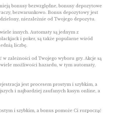
stnieją bonusy bezwzględne, bonusy depozytowe
graczy, bezwarunkowo. Bonus depozytowy jest
 udzielony, niezależnie od Twojego depozytu.
 wiele innych. Automaty są jednym z
blackjack i poker, są także popularne wśród
ednią liczbę.
ić w zależności od Twojego wyboru gry. Akcje są
e wiele możliwości hazardu, w tym automaty,
ejestracja jest procesem prostym i szybkim, a
szych i najbardziej zaufanych kasyn online, a
prostym i szybkim, a bonus pomoże Ci rozpocząć