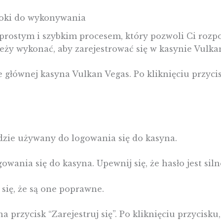
kroki do wykonywania
 prostym i szybkim procesem, który pozwoli Ci rozpo
eży wykonać, aby zarejestrować się w kasynie Vulka
nie głównej kasyna Vulkan Vegas. Po kliknięciu przyci
ędzie używany do logowania się do kasyna.
owania się do kasyna. Upewnij się, że hasło jest sil
 się, że są one poprawne.
 na przycisk “Zarejestruj się”. Po kliknięciu przycis