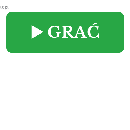
acja
▶️ GRAĆ