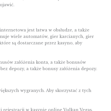
ojawić.
 internetowa jest łatwa w obsłudze, a także
jmuje wiele automatów, gier karcianych, gier
 które są dostarczane przez kasyno, aby
nusów załóżenia konta, a także bonusów
bez depozy, a także bonusy załóżenia depozy.
iększych wygranych. Aby skorzystać z tych
 rejestracji w kasynie online Vulkan Vegas.