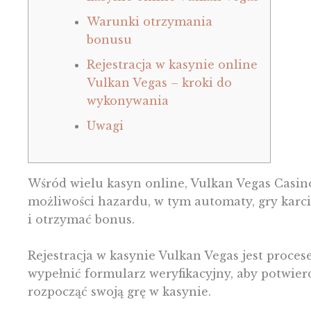
Warunki otrzymania
bonusu
Rejestracja w kasynie online
Vulkan Vegas – kroki do
wykonywania
Uwagi
Wśród wielu kasyn online, Vulkan Vegas Casino
możliwości hazardu, w tym automaty, gry karcia
i otrzymać bonus.
Rejestracja w kasynie Vulkan Vegas jest proces
wypełnić formularz weryfikacyjny, aby potwier
rozpocząć swoją grę w kasynie.