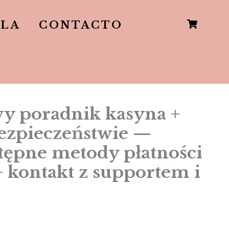
LLA
CONTACTO
y poradnik kasyna +
bezpieczeństwie —
tępne metody płatności
 kontakt z supportem i