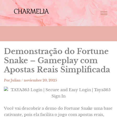
Demonstração do Fortune
Snake – Gameplay com
Apostas Reais Simplificada
Por
Julian
/
noviembre 20, 2025
Você vai descobrir a demo do Fortune Snake uma base
cativante, pois ela facilita o jogo com apostas reais,