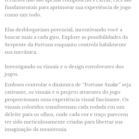
recursos não são apenas componentes extras; eles são
fundamentais para aprimorar sua experiência de jogo
como um todo.
Elas desbloqueiam potencial, incentivando você a
buscar mais a cada giro. Explore as possibilidades da
Serpente da Fortuna enquanto controla habilmente
sua mecânica.
Investigando os visuais e o design envolventes dos
jogos.
Embora controlar a dinâmica de “Fortune Snake” seja
cativante, os visuais e o projeto atraentes do jogo
proporcionam uma experiência visual fascinante. Os
visuais coloridos transformam cada rodada em um
deleite para os olhos, onde cada cor e traço parecem
ter sido meticulosamente criadas para libertar sua
imaginação da monotonia.