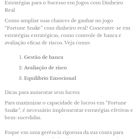
Estratégias para o Sucesso em Jogos com Dinheiro
Real
Como ampliar suas chances de ganhar no jogo
“Fortune Snake” com dinheiro real? Concentre-se em
estratégias estratégicas, como controle de banca e
avaliação eficaz de riscos. Veja como:
Gestão de banca
Avaliação de risco
Equilíbrio Emocional
Dicas para aumentar seus lucros
Para maximizar o capacidade de lucros em “Fortune
Snake”, é necessário implementar estratégias efetivas e
bem-sucedidas.
Foque em uma gerência rigorosa da sua conta para