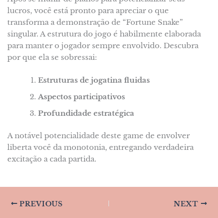
lucros, você está pronto para apreciar o que
transforma a demonstração de “Fortune Snake”
singular. A estrutura do jogo é habilmente elaborada
para manter o jogador sempre envolvido. Descubra
por que ela se sobressai:
Estruturas de jogatina fluidas
Aspectos participativos
Profundidade estratégica
A notável potencialidade deste game de envolver
liberta você da monotonia, entregando verdadeira
excitação a cada partida.
PREVIOUS
NEXT