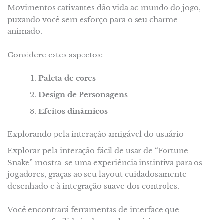
Movimentos cativantes dão vida ao mundo do jogo,
puxando você sem esforço para o seu charme
animado.
Considere estes aspectos:
Paleta de cores
Design de Personagens
Efeitos dinâmicos
Explorando pela interação amigável do usuário
Explorar pela interação fácil de usar de “Fortune
Snake” mostra-se uma experiência instintiva para os
jogadores, graças ao seu layout cuidadosamente
desenhado e à integração suave dos controles.
Você encontrará ferramentas de interface que