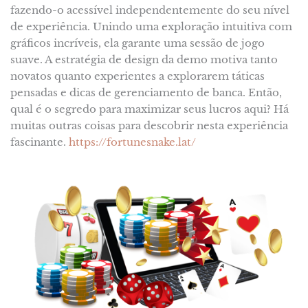
fazendo-o acessível independentemente do seu nível
de experiência. Unindo uma exploração intuitiva com
gráficos incríveis, ela garante uma sessão de jogo
suave. A estratégia de design da demo motiva tanto
novatos quanto experientes a explorarem táticas
pensadas e dicas de gerenciamento de banca. Então,
qual é o segredo para maximizar seus lucros aqui? Há
muitas outras coisas para descobrir nesta experiência
fascinante.
https://fortunesnake.lat/