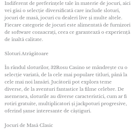
Indiferent de preferințele tale în materie de jocuri, aici
vei găsi o selecție diversificată care include sloturi,
jocuri de masă, jocuri cu dealeri live și multe altele.
Fiecare categorie de jocuri este alimentată de furnizori
de software consacrați, ceea ce garantează o experiență
de înaltă calitate.
Sloturi Atrăgătoare
În rândul sloturilor, 32Rosu Casino se mândrește cu o
selecție variată, de la cele mai populare titluri, până la
cele mai noi lansări. Jucătorii pot explora teme
diverse, de la aventuri fantastice la filme celebre. De
asemenea, sloturile au diverse caracteristici, cum ar fi
rotiri gratuite, multiplicatori și jackpoturi progresive,
oferind șanse interesante de câștiguri.
Jocuri de Masă Clasic