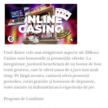
Unul dintre cele mai atrăgătoare aspecte ale 32Rosu
Casino sunt bonusurile și promoțiile oferite. La
înregistrare, jucătorii beneficiază de un bonus de bun
venit generos, care le oferă șansa de a juca mai mult
timp. Pe lângă aceasta, cazinoul oferă promoții
periodice, rotiri gratuite și bonusuri de depunere,
toate menite să îmbunătățească experiența de joc.
Program de Loialitate