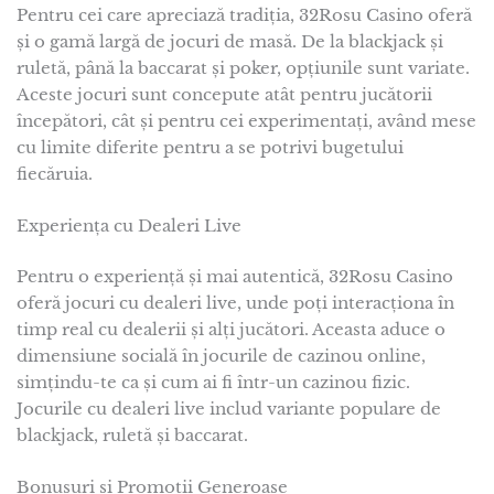
Pentru cei care apreciază tradiția, 32Rosu Casino oferă
și o gamă largă de jocuri de masă. De la blackjack și
ruletă, până la baccarat și poker, opțiunile sunt variate.
Aceste jocuri sunt concepute atât pentru jucătorii
începători, cât și pentru cei experimentați, având mese
cu limite diferite pentru a se potrivi bugetului
fiecăruia.
Experiența cu Dealeri Live
Pentru o experiență și mai autentică, 32Rosu Casino
oferă jocuri cu dealeri live, unde poți interacționa în
timp real cu dealerii și alți jucători. Aceasta aduce o
dimensiune socială în jocurile de cazinou online,
simțindu-te ca și cum ai fi într-un cazinou fizic.
Jocurile cu dealeri live includ variante populare de
blackjack, ruletă și baccarat.
Bonusuri și Promotii Generoase