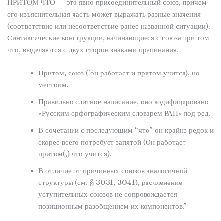
ПРИТОМ ЧТО ― это явно присоединительный союз, причем
его изъяснительная часть может выражать разные значения
(соответствие или несоответствие ранее названной ситуации).
Синтаксические конструкции, начинающиеся с союза при том
что, выделяются с двух сторон знаками препинания.
Притом, союз (`он работает и притом учится), но
местоим.
Правильно слитное написание, оно кодифицировано
«Русским орфографическим словарем РАН» под ред.
В сочетании с последующим “что” он крайне редок и
скорее всего потребует запятой (Он работает
притом(,) что учится).
В отличие от причинных союзов аналогичной
структуры (см. § 3031, 3041), расчленение
уступительных союзов не сопровождается
позиционным разобщением их компонентов.”