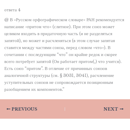
ответа 4
@ В «Русском орфографическом словаре» РАН рекомендуется
написание «притом что» (слитное). При этом союз может
целиком входить в придаточную часть (и не разделяться
запятой), но может и расчленяться (в этом случае запятая
ставится между частями союза, перед словом «что»). В
сочетании с последующим “что” он крайне редок и скорее
всего потребует запятой (Он работает притом(,) что учится).
Есть союз “притом”. В отличие от причинных союзов
аналогичной структуры (см. § 3031, 3041), расчленение
уступительных союзов не сопровождается позиционным
разобщением их компонентов.”
PREVIOUS
NEXT