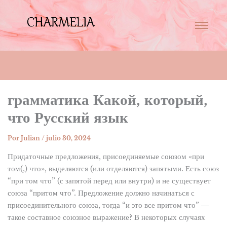
грамматика Какой, который,
что Русский язык
Por
Julian
/
julio 30, 2024
Придаточные предложения, присоединяемые союзом «при
том(,) что», выделяются (или отделяются) запятыми. Есть союз
“при том что” (с запятой перед или внутри) и не существует
союза “притом что”. Предложение должно начинаться с
присоединительного союза, тогда “и это все притом что” ―
такое составное союзное выражение? В некоторых случаях