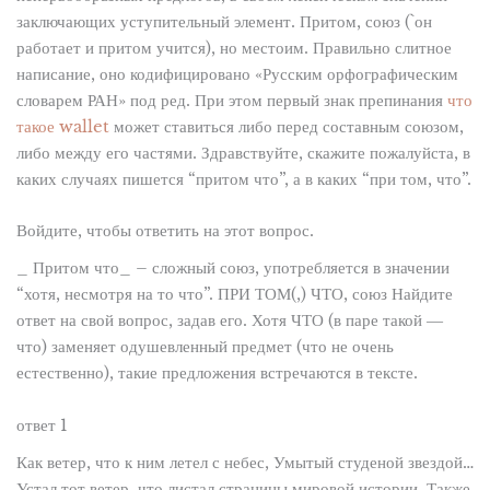
заключающих уступительный элемент. Притом, союз (`он
работает и притом учится), но местоим. Правильно слитное
написание, оно кодифицировано «Русским орфографическим
словарем РАН» под ред. При этом первый знак препинания
что
такое wallet
может ставиться либо перед составным союзом,
либо между его частями. Здравствуйте, скажите пожалуйста, в
каких случаях пишется “притом что”, а в каких “при том, что”.
Войдите, чтобы ответить на этот вопрос.
_ Притом что_ – сложный союз, употребляется в значении
“хотя, несмотря на то что”. ПРИ ТОМ(,) ЧТО, союз Найдите
ответ на свой вопрос, задав его. Хотя ЧТО (в паре такой ―
что) заменяет одушевленный предмет (что не очень
естественно), такие предложения встречаются в тексте.
ответ 1
Как ветер, что к ним летел с небес, Умытый студеной звездой…
Устал тот ветер, что листал страницы мировой истории. Также