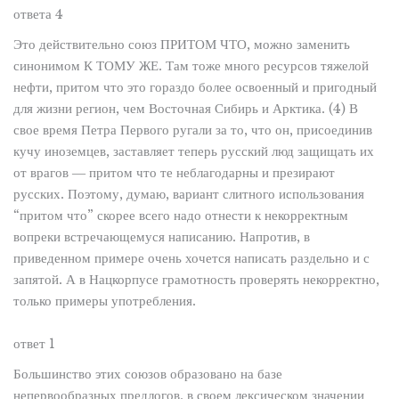
ответа 4
Это действительно союз ПРИТОМ ЧТО, можно заменить
синонимом К ТОМУ ЖЕ. Там тоже много ресурсов тяжелой
нефти, притом что это гораздо более освоенный и пригодный
для жизни регион, чем Восточная Сибирь и Арктика. (4) В
свое время Петра Первого ругали за то, что он, присоединив
кучу иноземцев, заставляет теперь русский люд защищать их
от врагов ― притом что те неблагодарны и презирают
русских. Поэтому, думаю, вариант слитного использования
“притом что” скорее всего надо отнести к некорректным
вопреки встречающемуся написанию. Напротив, в
приведенном примере очень хочется написать раздельно и с
запятой. А в Нацкорпусе грамотность проверять некорректно,
только примеры употребления.
ответ 1
Большинство этих союзов образовано на базе
непервообразных предлогов, в своем лексическом значении