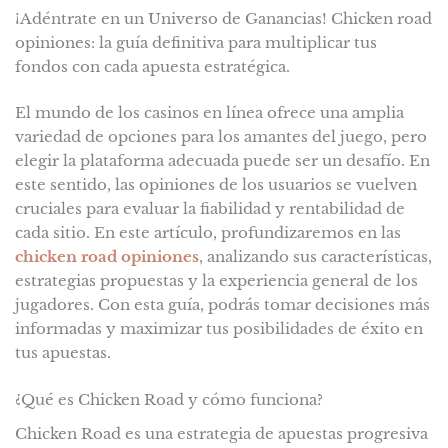
¡Adéntrate en un Universo de Ganancias! Chicken road
opiniones: la guía definitiva para multiplicar tus
fondos con cada apuesta estratégica.
El mundo de los casinos en línea ofrece una amplia
variedad de opciones para los amantes del juego, pero
elegir la plataforma adecuada puede ser un desafío. En
este sentido, las opiniones de los usuarios se vuelven
cruciales para evaluar la fiabilidad y rentabilidad de
cada sitio. En este artículo, profundizaremos en las
chicken road opiniones
, analizando sus características,
estrategias propuestas y la experiencia general de los
jugadores. Con esta guía, podrás tomar decisiones más
informadas y maximizar tus posibilidades de éxito en
tus apuestas.
¿Qué es Chicken Road y cómo funciona?
Chicken Road es una estrategia de apuestas progresiva