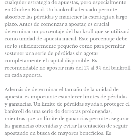
cualquier estrategia de apuestas, pero especialmente
en Chicken Road. Un bankroll adecuado permite
absorber las pérdidas y mantener la estrategia a largo
plazo. Antes de comenzar a apostar, es crucial
determinar un porcentaje del bankroll que se utilizará
como unidad de apuesta inicial. Este porcentaje debe
ser lo suficientemente pequeño como para permitir
sostener una serie de pérdidas sin agotar
completamente el capital disponible. Es
recomendable no apostar más del 1% al 5% del bankroll
en cada apuesta.
Además de determinar el tamaño de la unidad de
apuesta, es importante establecer límites de pérdidas
y ganancias. Un límite de pérdidas ayuda a proteger el
bankroll de una serie de derrotas prolongadas,
mientras que un límite de ganancias permite asegurar
las ganancias obtenidas y evitar la tentación de seguir
apostando en busca de mayores beneficios. Es