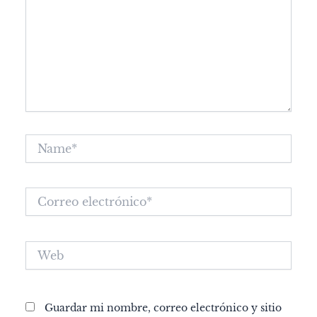
Name*
Correo
electrónico*
Web
Guardar mi nombre, correo electrónico y sitio