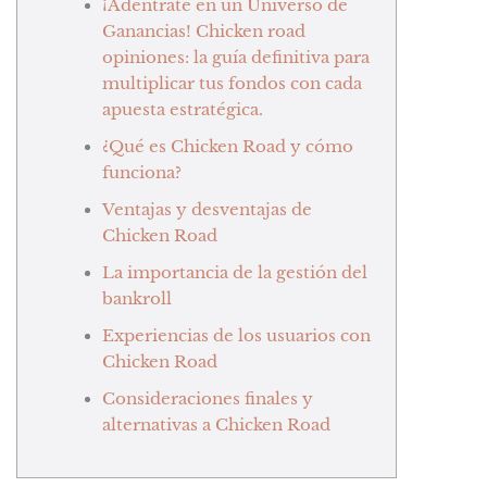
¡Adéntrate en un Universo de
Ganancias! Chicken road
opiniones: la guía definitiva para
multiplicar tus fondos con cada
apuesta estratégica.
¿Qué es Chicken Road y cómo
funciona?
Ventajas y desventajas de
Chicken Road
La importancia de la gestión del
bankroll
Experiencias de los usuarios con
Chicken Road
Consideraciones finales y
alternativas a Chicken Road