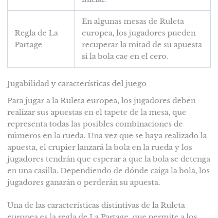
En algunas mesas de Ruleta
Regla de La
europea, los jugadores pueden
Partage
recuperar la mitad de su apuesta
si la bola cae en el cero.
Jugabilidad y características del juego
Para jugar a la Ruleta europea, los jugadores deben
realizar sus apuestas en el tapete de la mesa, que
representa todas las posibles combinaciones de
números en la rueda. Una vez que se haya realizado la
apuesta, el crupier lanzará la bola en la rueda y los
jugadores tendrán que esperar a que la bola se detenga
en una casilla. Dependiendo de dónde caiga la bola, los
jugadores ganarán o perderán su apuesta.
Una de las características distintivas de la Ruleta
europea es la regla de La Partage, que permite a los