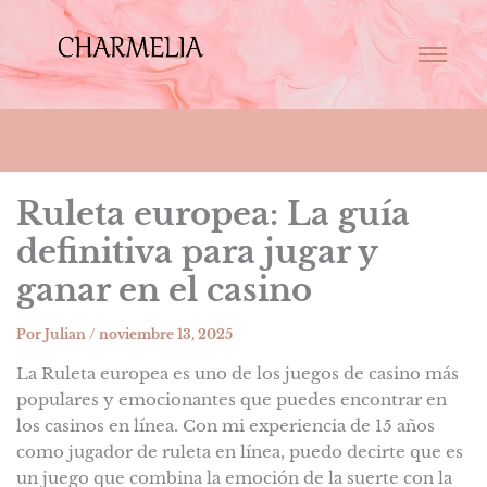
Ruleta europea: La guía
definitiva para jugar y
ganar en el casino
Por
Julian
/
noviembre 13, 2025
La Ruleta europea es uno de los juegos de casino más
populares y emocionantes que puedes encontrar en
los casinos en línea. Con mi experiencia de 15 años
como jugador de ruleta en línea, puedo decirte que es
un juego que combina la emoción de la suerte con la