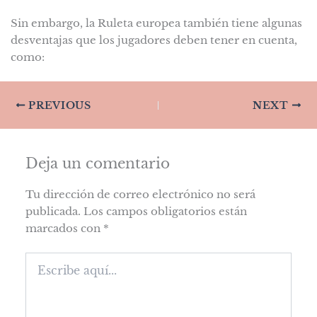
Sin embargo, la Ruleta europea también tiene algunas
desventajas que los jugadores deben tener en cuenta,
como:
PREVIOUS
NEXT
Deja un comentario
Tu dirección de correo electrónico no será
publicada.
Los campos obligatorios están
marcados con
*
Escribe
aquí...